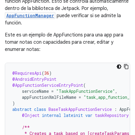
función AppFunction. Esto se controla automáticamente
dentro de la biblioteca de Jetpack. Por ejemplo,
AppFunctionManager
puede verificar si se admite la
función.
Este es un ejemplo de AppFunctions para una app para
tomar notas con capacidades para crear, editar y
enumerar notas:
@RequiresApi
(
36
)
@AndroidEntryPoint
@AppFunctionServiceEntryPoint
(
serviceName
=
"TaskAppFunctionService"
,
appFunctionXmlFileName
=
"task_app_function_se
)
abstract
class
BaseTaskAppFunctionService
:
AppFun
@Inject
internal
lateinit
var
taskRepository
:
/**
     * Creates a task based on [createTaskParams].