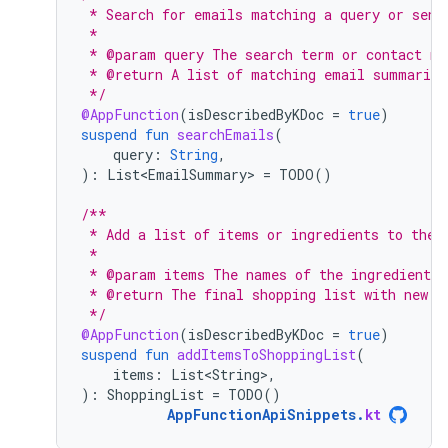
 * Search for emails matching a query or send
 *
 * @param query The search term or contact na
 * @return A list of matching email summaries
 */
@AppFunction
(
isDescribedByKDoc
=
true
)
suspend
fun
searchEmails
(
query
:
String
,
):
List<EmailSummary>
=
TODO
()
/**
 * Add a list of items or ingredients to the 
 *
 * @param items The names of the ingredients 
 * @return The final shopping list with new i
 */
@AppFunction
(
isDescribedByKDoc
=
true
)
suspend
fun
addItemsToShoppingList
(
items
:
List<String>
,
):
ShoppingList
=
TODO
()
AppFunctionApiSnippets
.
kt