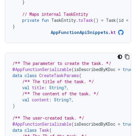
}
// Maps internal TaskEntity
private
fun
TaskEntity
.
toTask
()
=
Task
(
id
=
id
}
AppFunctionApiSnippets
.
kt
/** The parameter to create the task. */
@AppFunctionSerializable
(
isDescribedByKDoc
=
true
)
data
class
CreateTaskParams
(
/** The title of the task. */
val
title
:
String?
,
/** The content of the task. */
val
content
:
String?
,
)
/** The user-created task. */
@AppFunctionSerializable
(
isDescribedByKDoc
=
true
)
data
class
Task
(