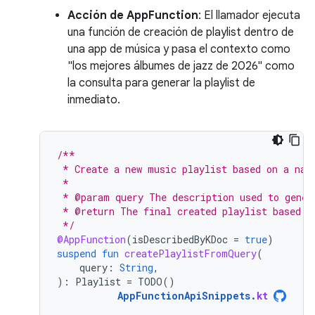
Acción de AppFunction
: El llamador ejecuta
una función de creación de playlist dentro de
una app de música y pasa el contexto como
"los mejores álbumes de jazz de 2026" como
la consulta para generar la playlist de
inmediato.
/**
 * Create a new music playlist based on a nat
 *
 * @param query The description used to gener
 * @return The final created playlist based o
 */
@AppFunction
(
isDescribedByKDoc
=
true
)
suspend
fun
createPlaylistFromQuery
(
query
:
String
,
):
Playlist
=
TODO
()
AppFunctionApiSnippets
.
kt