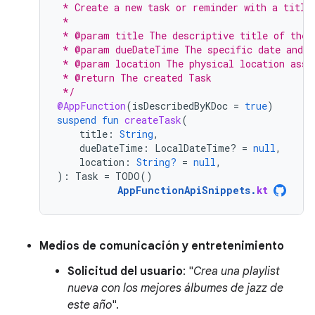
 * Create a new task or reminder with a title
 *
 * @param title The descriptive title of the 
 * @param dueDateTime The specific date and t
 * @param location The physical location asso
 * @return The created Task
 */
@AppFunction
(
isDescribedByKDoc
=
true
)
suspend
fun
createTask
(
title
:
String
,
dueDateTime
:
LocalDateTime? 
=
null
,
location
:
String?
=
null
,
):
Task
=
TODO
()
AppFunctionApiSnippets
.
kt
Medios de comunicación y entretenimiento
Solicitud del usuario
: "
Crea una playlist
nueva con los mejores álbumes de jazz de
este año
".