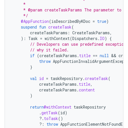
     *
     * @param createTaskParams The parameter to de
     */
@AppFunction
(
isDescribedByKDoc
=
true
)
suspend
fun
createTask
(
createTaskParams
:
CreateTaskParams
,
):
Task
=
withContext
(
Dispatchers
.
IO
)
{
// Developers can use predefined exception
// why it failed.
if
(
createTaskParams
.
title
==
null
 && 
crea
throw
AppFunctionInvalidArgumentExcept
}
val
id
=
taskRepository
.
createTask
(
createTaskParams
.
title
,
createTaskParams
.
content
)
return
@withContext
taskRepository
.
getTask
(
id
)
?.
toTask
()
?:
throw
AppFunctionElementNotFoundExc