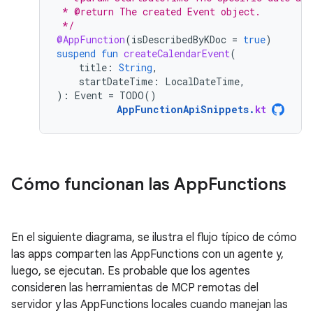
 * @return The created Event object.
 */
@AppFunction
(
isDescribedByKDoc
=
true
)
suspend
fun
createCalendarEvent
(
title
:
String
,
startDateTime
:
LocalDateTime
,
):
Event
=
TODO
()
AppFunctionApiSnippets
.
kt
Cómo funcionan las App
Functions
En el siguiente diagrama, se ilustra el flujo típico de cómo
las apps comparten las AppFunctions con un agente y,
luego, se ejecutan. Es probable que los agentes
consideren las herramientas de MCP remotas del
servidor y las AppFunctions locales cuando manejan las