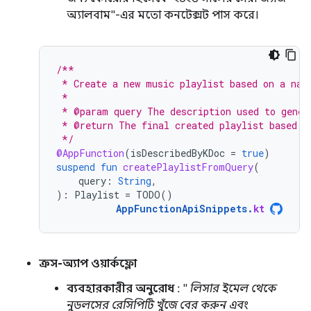
অ্যালবাম"-এর মতো কনটেক্সট পাস করে।
/**
 * Create a new music playlist based on a nat
 *
 * @param query The description used to gener
 * @return The final created playlist based o
 */
@AppFunction
(
isDescribedByKDoc
=
true
)
suspend
fun
createPlaylistFromQuery
(
query
:
String
,
):
Playlist
=
TODO
()
AppFunctionApiSnippets
.
kt
ক্রস-অ্যাপ ওয়ার্কফ্লো
ব্যবহারকারীর অনুরোধ
: "
লিসার ইমেল থেকে
নুডলসের রেসিপিটি খুঁজে বের করুন এবং