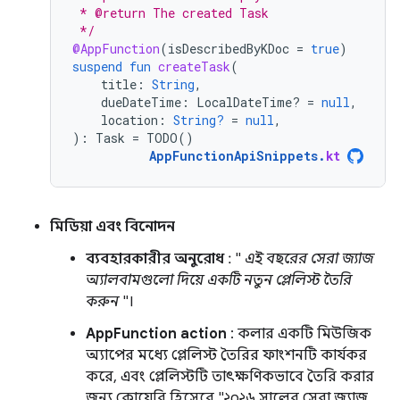
 * @return The created Task
 */
@AppFunction
(
isDescribedByKDoc
=
true
)
suspend
fun
createTask
(
title
:
String
,
dueDateTime
:
LocalDateTime? 
=
null
,
location
:
String?
=
null
,
):
Task
=
TODO
()
AppFunctionApiSnippets
.
kt
মিডিয়া এবং বিনোদন
ব্যবহারকারীর অনুরোধ
: "
এই বছরের সেরা জ্যাজ
অ্যালবামগুলো দিয়ে একটি নতুন প্লেলিস্ট তৈরি
করুন
"।
AppFunction action
: কলার একটি মিউজিক
অ্যাপের মধ্যে প্লেলিস্ট তৈরির ফাংশনটি কার্যকর
করে, এবং প্লেলিস্টটি তাৎক্ষণিকভাবে তৈরি করার
জন্য কোয়েরি হিসেবে "২০২৬ সালের সেরা জ্যাজ