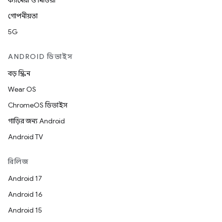
ক্যামেরা ও মিডিয়া
গোপনীয়তা
5G
ANDROID ডিভাইস
বড় স্ক্রিন
Wear OS
ChromeOS ডিভাইস
গাড়ির জন্য Android
Android TV
রিলিজ
Android 17
Android 16
Android 15