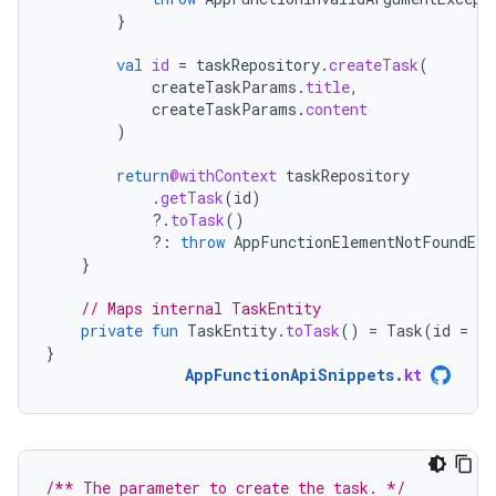
}
val
id
=
taskRepository
.
createTask
(
createTaskParams
.
title
,
createTaskParams
.
content
)
return
@withContext
taskRepository
.
getTask
(
id
)
?.
toTask
()
?:
throw
AppFunctionElementNotFoundExc
}
// Maps internal TaskEntity
private
fun
TaskEntity
.
toTask
()
=
Task
(
id
=
id
}
AppFunctionApiSnippets
.
kt
/** The parameter to create the task. */