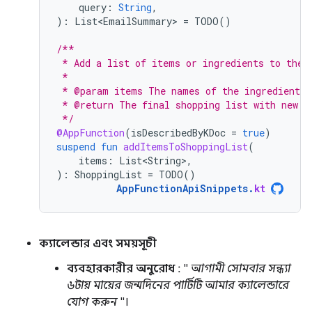
query
:
String
,
):
List<EmailSummary>
=
TODO
()
/**
 * Add a list of items or ingredients to the 
 *
 * @param items The names of the ingredients 
 * @return The final shopping list with new i
 */
@AppFunction
(
isDescribedByKDoc
=
true
)
suspend
fun
addItemsToShoppingList
(
items
:
List<String>
,
):
ShoppingList
=
TODO
()
AppFunctionApiSnippets
.
kt
ক্যালেন্ডার এবং সময়সূচী
ব্যবহারকারীর অনুরোধ
: "
আগামী সোমবার সন্ধ্যা
৬টায় মায়ের জন্মদিনের পার্টিটি আমার ক্যালেন্ডারে
যোগ করুন
"।