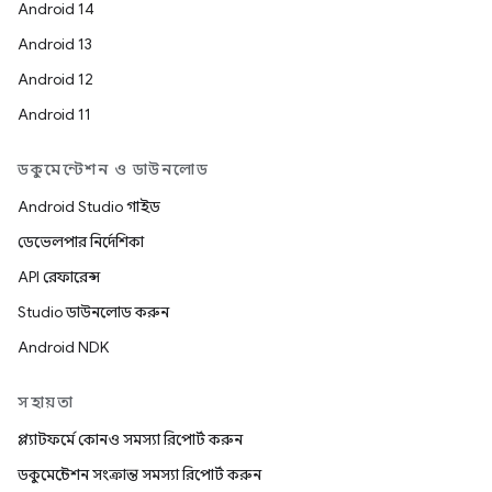
Android 14
Android 13
Android 12
Android 11
ডকুমেন্টেশন ও ডাউনলোড
Android Studio গাইড
ডেভেলপার নির্দেশিকা
API রেফারেন্স
Studio ডাউনলোড করুন
Android NDK
সহায়তা
প্ল্যাটফর্মে কোনও সমস্যা রিপোর্ট করুন
ডকুমেন্টেশন সংক্রান্ত সমস্যা রিপোর্ট করুন