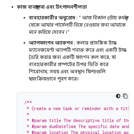
কাজ ব্যবস্থাপনা এবং উৎপাদনশীলতা
ব্যবহারকারীর অনুরোধ
: "
আজ বিকাল ৫টায় কর্মস্থল
থেকে আমার পার্সেলটি নিয়ে নেওয়ার জন্য আমাকে
মনে করিয়ে দেবেন
।"
অ্যাপফাংশন অ্যাকশন
: কলার প্রাসঙ্গিক টাস্ক
ম্যানেজমেন্ট অ্যাপটি শনাক্ত করে এবং একটি টাস্ক
তৈরি করার জন্য একটি ফাংশন কল করে, যা
ব্যবহারকারীর প্রম্পটের উপর ভিত্তি করে
শিরোনাম, সময় এবং অবস্থান ফিল্ডগুলি
স্বয়ংক্রিয়ভাবে পূরণ করে।
/**
 * Create a new task or reminder with a title
 *
 * @param title The descriptive title of the 
 * @param dueDateTime The specific date and t
 * @param location The physical location asso