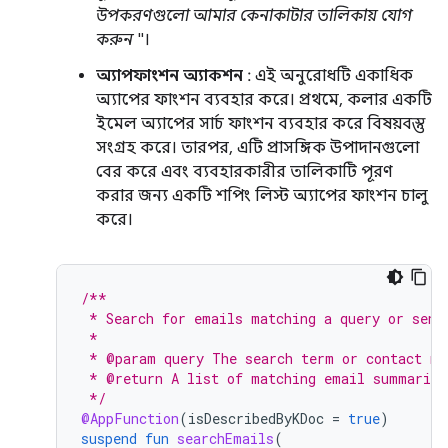
উপকরণগুলো আমার কেনাকাটার তালিকায় যোগ
করুন
"।
অ্যাপফাংশন অ্যাকশন
: এই অনুরোধটি একাধিক
অ্যাপের ফাংশন ব্যবহার করে। প্রথমে, কলার একটি
ইমেল অ্যাপের সার্চ ফাংশন ব্যবহার করে বিষয়বস্তু
সংগ্রহ করে। তারপর, এটি প্রাসঙ্গিক উপাদানগুলো
বের করে এবং ব্যবহারকারীর তালিকাটি পূরণ
করার জন্য একটি শপিং লিস্ট অ্যাপের ফাংশন চালু
করে।
/**
 * Search for emails matching a query or send
 *
 * @param query The search term or contact na
 * @return A list of matching email summaries
 */
@AppFunction
(
isDescribedByKDoc
=
true
)
suspend
fun
searchEmails
(