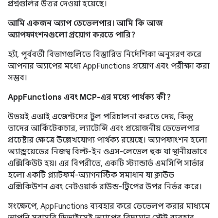
প্রশ্নগুলির উত্তর দেওয়া হয়েছে।
আমি একজন অ্যাপ ডেভেলপার। আমি কি আজ
অ্যাপফাংশনগুলো প্রয়োগ করতে পারি?
হ্যাঁ, পূর্ববর্তী বিভাগগুলিতে বিস্তারিত নির্দেশিকা অনুসরণ করে
আপনার অ্যাপের মধ্যে AppFunctions প্রয়োগ এবং পরীক্ষা করা
সম্ভব।
AppFunctions এবং MCP-এর মধ্যে পার্থক্য কী?
উভয়ই এআই এজেন্টদের টুল পরিচালনা করতে দেয়, কিন্তু
তাদের আর্কিটেকচার, ল্যাটেন্সি এবং প্রয়োজনীয় ডেভেলপার
প্রচেষ্টার ক্ষেত্রে উল্লেখযোগ্য পার্থক্য রয়েছে। অ্যাপফাংশন হলো
অ্যান্ড্রয়েডের নিজস্ব বিল্ট-ইন ওএস-লেভেল হুক যা স্থানীয়ভাবে
এক্সিকিউট হয়। এর বিপরীতে, একটি স্ট্যান্ডার্ড এমসিপি সার্ভার
হলো একটি প্ল্যাটফর্ম-অ্যাগনস্টিক সমাধান যা ক্লাউড
এক্সিকিউশন এবং নেটওয়ার্ক রাউন্ড-ট্রিপের উপর নির্ভর করে।
সংক্ষেপে, AppFunctions ব্যবহার করে ডেভেলপ করার মাধ্যমে
আপনি সরাসরি ডিভাইসেই অ্যাপের বিদ্যমান স্টেট ব্যবহার