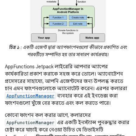
চিত্র ১
: একটি এজেন্ট দ্বারা অ্যাপফাংশনগুলো কীভাবে প্রকাশিত এবং
পরবর্তীতে সম্পাদিত হয় তার সাধারণ কার্যপ্রবাহ।
AppFunctions Jetpack লাইব্রেরি আপনার অ্যাপের
কার্যকারিতা প্রকাশ করাকে সহজ করে তোলে। অ্যানোটেশন
প্রসেসরের সাহায্যে, আপনি এজেন্টদের জন্য উপলব্ধ করতে
চান এমন ফাংশনগুলোকে অ্যানোটেট করেন। এরপর কলাররা
AppFunctionManager
ব্যবহার করে এই ইনডেক্স করা
ফাংশনগুলো খুঁজে বের করতে এবং কল করতে পারে।
কোনো ফাংশন কল করার আগে, কলারদের
AppFunctionManager
এর একটি ইনস্ট্যান্স পুনরুদ্ধার করার
চেষ্টা করে যাচাই করে নেওয়া উচিত যে ডিভাইসটি