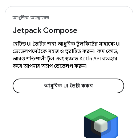
আধুনিক অ্যান্ড্রয়েড
Jetpack Compose
নেটিভ UI তৈরির জন্য আধুনিক টুলকিটের সাহায্যে UI
ডেভেলপমেন্টকে সহজ ও ত্বরান্বিত করুন। কম কোড,
আরও শক্তিশালী টুল এবং স্বজ্ঞাত Kotlin API ব্যবহার
করে আপনার অ্যাপ ডেভেলপ করুন।
আধুনিক UI তৈরি করুন