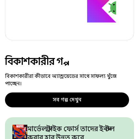
বিকাশকারীর গল্প
বিকাশকারীরা কীভাবে অ্যান্ড্রয়েডের সাথে সাফল্য খুঁজে
পাচ্ছেন।
সব গল্প দেখুন
মার্ভেল স্ট্রাইক ফোর্স তাদের ইনস্টল
করার হার উন্নত করে