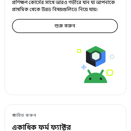
প্রশিক্ষণ কোর্সের সাথে আরও গভীরে যান যা আপনাকে
প্রাথমিক থেকে উন্নত বিষয়গুলিতে নিয়ে যায়।
শুরু করুন
প্রসারিত করুন
একাধিক ফর্ম ফ্যাক্টর