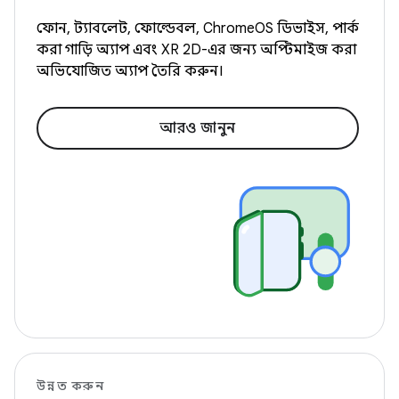
ফোন, ট্যাবলেট, ফোল্ডেবল, ChromeOS ডিভাইস, পার্ক
করা গাড়ি অ্যাপ এবং XR 2D-এর জন্য অপ্টিমাইজ করা
অভিযোজিত অ্যাপ তৈরি করুন।
আরও জানুন
উন্নত করুন