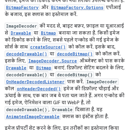
क्लास, इमेज को डिकोड करने का नया तरीका उपलब्ध कराती है.
BitmapFactory
और
BitmapFactory.Options
एपीआई
के बजाय, इस क्लास का इस्तेमाल करें.
ImageDecoder
की मदद से, बाइट बफ़र, फ़ाइल या यूआरआई
से
Drawable
या
Bitmap
बनाया जा सकता है. किसी इमेज
को डिकोड करने के लिए, सबसे पहले एन्कोड की गई इमेज के
सोर्स के साथ
createSource()
को कॉल करें. इसके बाद,
decodeDrawable()
या
decodeBitmap()
को कॉल करें.
इसके लिए,
ImageDecoder.Source
ऑब्जेक्ट को पास करके
Drawable
या
Bitmap
बनाएं. डिफ़ॉल्ट सेटिंग बदलने के लिए,
decodeDrawable()
या
decodeBitmap()
को
OnHeaderDecodedListener
पास करें.
ImageDecoder
कॉल
onHeaderDecoded()
इमेज की डिफ़ॉल्ट चौड़ाई और
ऊंचाई के साथ, एक बार जब वे पता चल जाते हैं. अगर एन्कोड की
गई इमेज, ऐनिमेशन वाला GIF या WebP है, तो
decodeDrawable()
,
Drawable
दिखाता है. यह
AnimatedImageDrawable
क्लास का इंस्टेंस होता है.
इमेज प्रॉपर्टी सेट करने के लिए, इन तरीकों का इस्तेमाल किया