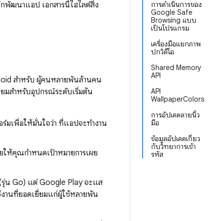
ักพัฒนาแอป เอกสารนี้ไฮไลต์สิ่ง
การดำเนินการของ
Google Safe
Browsing แบบ
เป็นโปรแกรม
เครื่องมือแยกภาพ
ปกวิดีโอ
Shared Memory
API
oid สําหรับ ผู้คนหลายพันล้านคน
่ยมสำหรับอุปกรณ์ระดับเริ่มต้น
API
WallpaperColors
การอัปเดตลายนิ้ว
์มเพื่อให้มั่นใจว่า ที่แอปจะทำงาน
มือ
ข้อมูลอัปเดตเกี่ยว
กับวิทยาการเข้า
่วยให้คุณกำหนดเป้าหมายการเผย
รหัส
(รุ่น Go) แต่ Google Play จะแส
นที่ยอดเยี่ยมแก่ผู้ใช้หลายพัน