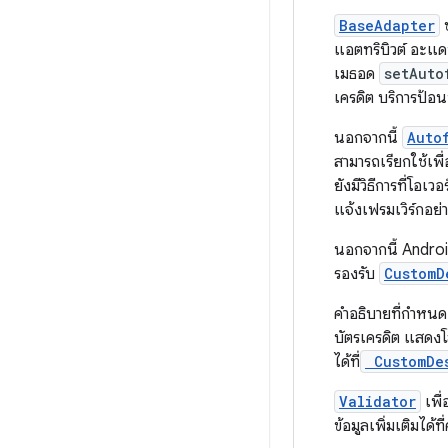
BaseAdapter
ช
แอตทริบิวต์ อะแดป
เมธอด
setAuto
เครดิต บริการป้อน
นอกจากนี้
Auto
สามารถเรียกใช้เพ
ยังมีวิธีการที่โอ
แจ้งเฟรมเวิร์กอย
นอกจากนี้ Android
รองรับ
CustomD
คำอธิบายที่กำหนดเ
บัตรเครดิต แสดงโ
ได้ที่
CustomDes
Validator
เพื่
ข้อมูลเพิ่มเติมได้ท