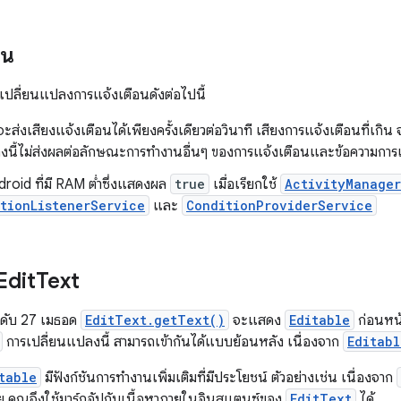
อน
รเปลี่ยนแปลงการแจ้งเตือนดังต่อไปนี้
ส่งเสียงแจ้งเตือนได้เพียงครั้งเดียวต่อวินาที เสียงการแจ้งเตือนที่เกิ
งนี้ไม่ส่งผลต่อลักษณะการทํางานอื่นๆ ของการแจ้งเตือนและข้อความการ
droid ที่มี RAM ต่ำซึ่งแสดงผล
true
เมื่อเรียกใช้
ActivityManager
tionListenerService
และ
ConditionProviderService
Edit
Text
ระดับ 27 เมธอด
EditText.getText()
จะแสดง
Editable
ก่อนหน้า
การเปลี่ยนแปลงนี้ สามารถเข้ากันได้แบบย้อนหลัง เนื่องจาก
Editabl
table
มีฟังก์ชันการทำงานเพิ่มเติมที่มีประโยชน์ ตัวอย่างเช่น เนื่องจาก
ย คุณจึงใช้มาร์กอัปกับเนื้อหาภายในอินสแตนซ์ของ
EditText
ได้