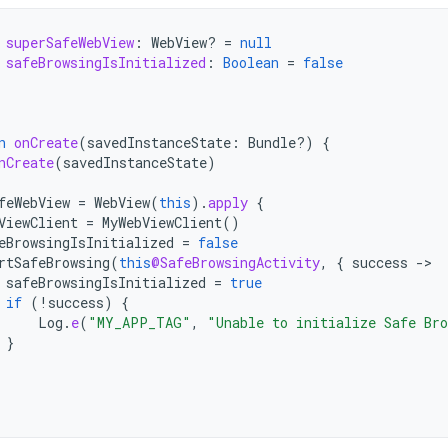
superSafeWebView
:
WebView? 
=
null
safeBrowsingIsInitialized
:
Boolean
=
false
n
onCreate
(
savedInstanceState
:
Bundle?)
{
nCreate
(
savedInstanceState
)
feWebView
=
WebView
(
this
).
apply
{
ViewClient
=
MyWebViewClient
()
eBrowsingIsInitialized
=
false
rtSafeBrowsing
(
this
@SafeBrowsingActivity
,
{
success
-
safeBrowsingIsInitialized
=
true
if
(
!
success
)
{
Log
.
e
(
"MY_APP_TAG"
,
"Unable to initialize Safe Br
}