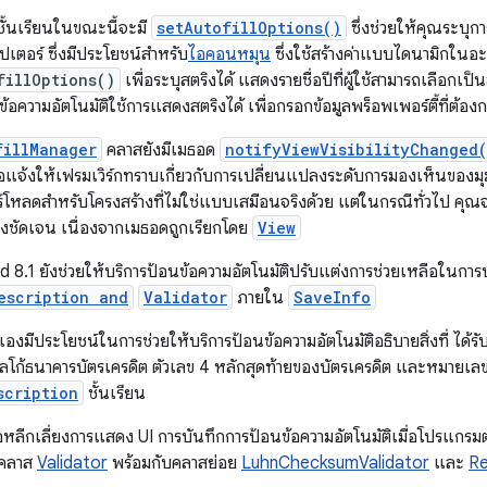
ั้นเรียนในขณะนี้จะมี
setAutofillOptions()
ซึ่งช่วยให้คุณระบ
เตอร์ ซึ่งมีประโยชน์สำหรับ
ไอคอนหมุน
ซึ่งใช้สร้างค่าแบบไดนามิกในอะ
fillOptions()
เพื่อระบุสตริงได้ แสดงรายชื่อปีที่ผู้ใช้สามารถเลือกเ
ข้อความอัตโนมัติใช้การแสดงสตริงได้ เพื่อกรอกข้อมูลพร็อพเพอร์ตี้ที่ต้อง
fillManager
คลาสยังมีเมธอด
notifyViewVisibilityChanged
ื่อแจ้งให้เฟรมเวิร์กทราบเกี่ยวกับการเปลี่ยนแปลงระดับการมองเห็นของ
เวอร์โหลดสำหรับโครงสร้างที่ไม่ใช่แบบเสมือนจริงด้วย แต่ในกรณีทั่วไป คุณ
่างชัดเจน เนื่องจากเมธอดถูกเรียกโดย
View
 8.1 ยังช่วยให้บริการป้อนข้อความอัตโนมัติปรับแต่งการช่วยเหลือในการบั
escription and
Validator
ภายใน
SaveInfo
องมีประโยชน์ในการช่วยให้บริการป้อนข้อความอัตโนมัติอธิบายสิ่งที่ ได้ร
ลโก้ธนาคารบัตรเครดิต ตัวเลข 4 หลักสุดท้ายของบัตรเครดิต และหมายเลขวั
cription
ชั้นเรียน
อหลีกเลี่ยงการแสดง UI การบันทึกการป้อนข้อความอัตโนมัติเมื่อโปรแกรม
ี่คลาส
Validator
พร้อมกับคลาสย่อย
LuhnChecksumValidator
และ
Re