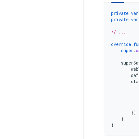
private
var
private
var
// ...
override
fu
super
.
o
superSa
web
saf
sta
})
}
}