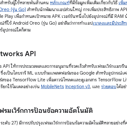
รสำหรับผู้ใช้หลายพันล้านคน
หลักเกณฑ์
ที่มีข้อมูลเพิ่มเติมเกี่ยวกับวิธี
เพิ่
Oreo (รุ่น Go)
สําหรับนักพัฒนาแอปส่วนใหญ่ การเพิ่มประสิทธิภาพ APK ที
 Play เพื่อกําหนดเป้าหมาย APK เวอร์ชันหนึ่งไปยังอุปกรณ์ที่มี RAM น้อย
ณ์ที่ใช้ Android Oreo (รุ่น Go) อย่าลืมว่าการทำแอป
เบาลงและมีประสิทธ
ใช้อุปกรณ์ใดก็ตาม
etworks API
API ให้การประมวลผลและการอนุมานที่รวดเร็วสําหรับเฟรมเวิร์กแมชชีนเ
ซึ่งเป็นไลบรารี ML แบบข้ามแพลตฟอร์มของ Google สําหรับอุปกรณ์เคลื
สของ TensorFlow Lite เพื่อดาวน์โหลดและดูเอกสาร TensorFlow Lit
เรียกใช้โมเดลอย่างเช่น
MobileNets
Inception v3
, และ
ช่วยตอบ
ได้อย
ฟรมเวิร์กการป้อนข้อความอัตโนมัติ
 ระดับ 27) มีการปรับปรุงเฟรมเวิร์กการป้อนข้อความอัตโนมัติหลายอย่างท