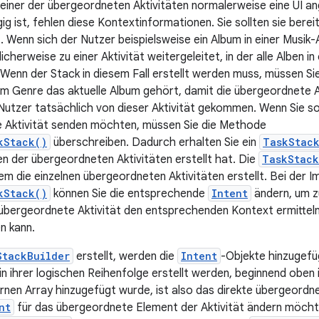
 einer der übergeordneten Aktivitäten normalerweise eine UI an
 ist, fehlen diese Kontextinformationen. Sie sollten sie berei
 Wenn sich der Nutzer beispielsweise ein Album in einer Musik-
cherweise zu einer Aktivität weitergeleitet, in der alle Alben 
 Wenn der Stack in diesem Fall erstellt werden muss, müssen S
hem Genre das aktuelle Album gehört, damit die übergeordnete Ak
 Nutzer tatsächlich von dieser Aktivität gekommen. Wenn Sie s
 Aktivität senden möchten, müssen Sie die Methode
kStack()
überschreiben. Dadurch erhalten Sie ein
TaskStack
der übergeordneten Aktivitäten erstellt hat. Die
TaskStack
em die einzelnen übergeordneten Aktivitäten erstellt. Bei der 
kStack()
können Sie die entsprechende
Intent
ändern, um z
 übergeordnete Aktivität den entsprechenden Kontext ermittel
n kann.
StackBuilder
erstellt, werden die
Intent
-Objekte hinzugefü
n ihrer logischen Reihenfolge erstellt werden, beginnend oben 
ernen Array hinzugefügt wurde, ist also das direkte übergeordn
nt
für das übergeordnete Element der Aktivität ändern möchten