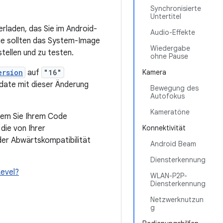
Synchronisierte
Untertitel
rladen, das Sie im Android-
Audio-Effekte
Sie sollten das System-Image
Wiedergabe
tellen und zu testen.
ohne Pause
ersion
auf
"16"
Kamera
pdate mit dieser Änderung
Bewegung des
Autofokus
Kameratöne
ndem Sie Ihrem Code
die von Ihrer
Konnektivität
der Abwärtskompatibilität
Android Beam
Diensterkennung
Level?
WLAN-P2P-
Diensterkennung
Netzwerknutzun
g