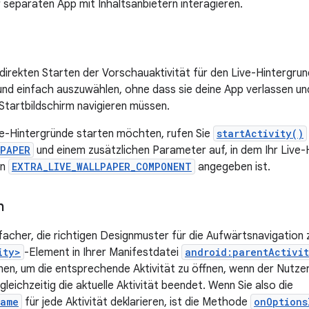
ner separaten App mit Inhaltsanbietern interagieren.
direkten Starten der Vorschauaktivität für den Live-Hintergrun
rund einfach auszuwählen, ohne dass sie deine App verlassen un
Startbildschirm navigieren müssen.
ve-Hintergründe starten möchten, rufen Sie
startActivity()
LPAPER
und einem zusätzlichen Parameter auf, in dem Ihr Live-
in
EXTRA_LIVE_WALLPAPER_COMPONENT
angegeben ist.
n
einfacher, die richtigen Designmuster für die Aufwärtsnavigation
ity>
-Element in Ihrer Manifestdatei
android:parentActivi
en, um die entsprechende Aktivität zu öffnen, wenn der Nutzer 
gleichzeitig die aktuelle Aktivität beendet. Wenn Sie also die
Name
für jede Aktivität deklarieren, ist die Methode
onOptions