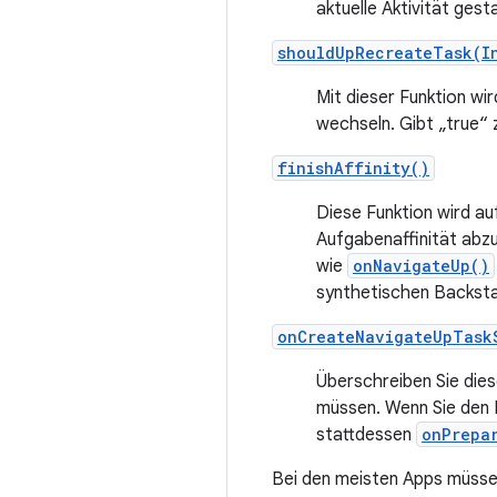
aktuelle Aktivität gest
shouldUpRecreateTask(I
Mit dieser Funktion wi
wechseln. Gibt „true“ 
finishAffinity()
Diese Funktion wird au
Aufgabenaffinität abzu
wie
onNavigateUp()
synthetischen Backsta
onCreateNavigateUpTask
Überschreiben Sie dies
müssen. Wenn Sie den I
stattdessen
onPrepa
Bei den meisten Apps müsse