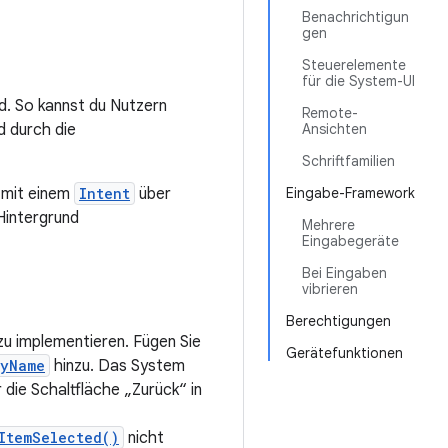
Benachrichtigun
gen
Steuerelemente
für die System-UI
d. So kannst du Nutzern
Remote-
d durch die
Ansichten
Schriftfamilien
mit einem
Intent
über
Eingabe-Framework
Hintergrund
Mehrere
Eingabegeräte
Bei Eingaben
vibrieren
Berechtigungen
 zu implementieren. Fügen Sie
Gerätefunktionen
tyName
hinzu. Das System
die Schaltfläche „Zurück“ in
ItemSelected()
nicht