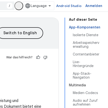
/
Android Studio
Anmelden
Auf dieser Seite
App-Komponenten
Isolierte Dienste
Arbeitsspeicherv
erwaltung
Contentanbieter
War das hilfreich?
Live-
Hintergründe
App-Stack-
Navigation
Multimedia
Medien-Codecs
eistung und
Audio auf Zuruf
aufnehmen
ses Dokument bietet eine