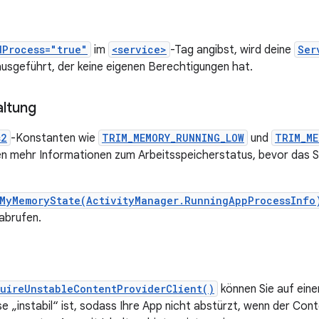
dProcess="true"
im
<service>
-Tag angibst, wird deine
Ser
ausgeführt, der keine eigenen Berechtigungen hat.
altung
s2
-Konstanten wie
TRIM_MEMORY_RUNNING_LOW
und
TRIM_ME
n mehr Informationen zum Arbeitsspeicherstatus, bevor das
MyMemoryState(ActivityManager.RunningAppProcessInfo
abrufen.
uireUnstableContentProviderClient()
können Sie auf ein
e „instabil“ ist, sodass Ihre App nicht abstürzt, wenn der Con