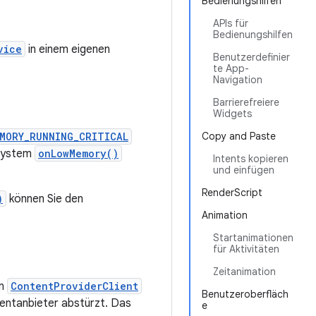
Bedienungshilfen
APIs für
Bedienungshilfen
vice
in einem eigenen
Benutzerdefinier
te App-
Navigation
Barrierefreiere
Widgets
MORY_RUNNING_CRITICAL
Copy and Paste
 System
onLowMemory()
Intents kopieren
und einfügen
RenderScript
)
können Sie den
Animation
Startanimationen
für Aktivitäten
Zeitanimation
en
ContentProviderClient
Benutzeroberfläch
tentanbieter abstürzt. Das
e