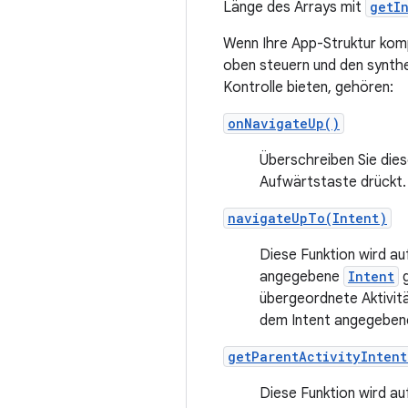
Länge des Arrays mit
getI
Wenn Ihre App-Struktur komp
oben steuern und den synthe
Kontrolle bieten, gehören:
onNavigateUp()
Überschreiben Sie dies
Aufwärtstaste drückt.
navigateUpTo(Intent)
Diese Funktion wird auf
angegebene
Intent
g
übergeordnete Aktivitä
dem Intent angegebene
getParentActivityIntent
Diese Funktion wird au