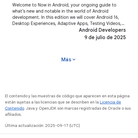
Welcome to Now in Android, your ongoing guide to
what’s new and notable in the world of Android
development. In this edition we will cover Android 16,
Desktop Experiences, Adaptive Apps, Testing Videos,
AndroidX and more! Most of the content of this
Android Developers
9 de julio de 2025
expand_more
Más
El contenido y las muestras de código que aparecen en esta página
están sujetas a las licencias que se describen en la
Licencia de
Contenido
. Java y OpenJDK son marcas registradas de Oracle o sus
afiliados.
Última actualización: 2025-09-17 (UTC)