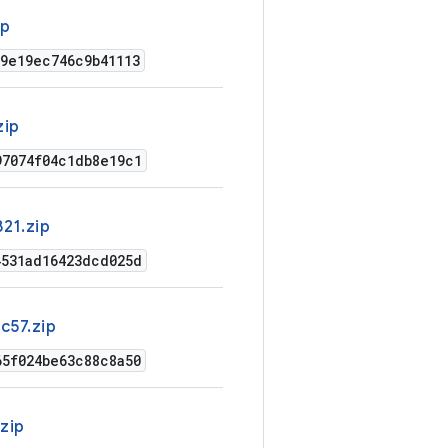
ip
79e19ec746c9b41113
zip
97074f04c1db8e19c1
21.zip
4531ad16423dcd025d
c57.zip
65f024be63c88c8a50
zip