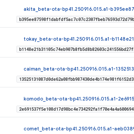
akita_beta-ota-bp41.250916.015.a1-b395ee87
b395ee87598f1dabfdf5ac7c07c2307fbeb76593d72d79
tokay_beta-ota-bp41.250916.015.a1-b1148e21
b1148e21b31105c74eb907b8fb5d8b82603c241556bd27f
caiman_beta-ota-bp41.250916.015.a1-1352513
13525131087d0de62a08fbb987430de4b174e981f6152d3
komodo_beta-ota-bp41.250916.015.a1-2e6915
2e691537f5e108d17d98bc4e734292fa1f70e4a4a60069
comet_beta-ota-bp41.250916.015.a1-aeb0389
d