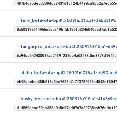
487b4dabde53339dc88431d1cf24b44e0ca8bd2a7ecb55
felix_beta-ota-bp41.250916.015.a1-0a583199.
0a583199614966e2aba196f5b196fb32460405ed7ab1e53
tangorpro_beta-ota-bp41.250916.015.a1-6a9
6a94ca542438017aa21f9f231dc4a08438dbe8878d1642b
shiba_beta-ota-bp41.250916.015.a1-eb90ace
eb90acebce38b016a3bc7636b7a7f373f930c4543cf604
husky_beta-ota-bp41.250916.015.a1-414569ee
414569eead50ac353c0a5e87ad07a7a89765aab76edc1f