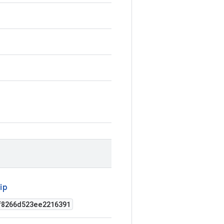
ip
f8266d523ee2216391