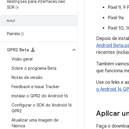
Restrições para interfaces não
SDK ⍈
Pixel 9, 9
Pixel 9a
MAIS
Pixel 10, 
Painéis ⍈
Depois de insta
Android Beta pa
QPR2 Beta
recentes (inclu
Visão geral
Também vamos f
Sobre o programa Beta
que funciona me
Notas da versão
Use os links e 
Feedback e Issue Tracker
o Android 16 Q
Instalar o QPR2 do Android 16
Configurar o SDK do Android 16
QPR2
Aplicar 
Atualizar uma imagem de
fábrica
Faça o downloa