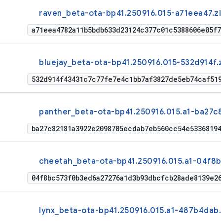
raven_beta-ota-bp41.250916.015-a71eea47.z
a71eea4782a11b5bdb633d23124c377c01c5388606e05f
bluejay_beta-ota-bp41.250916.015-532d914f.
532d914f43431c7c77fe7e4c1bb7af3827de5eb74caf51
panther_beta-ota-bp41.250916.015.a1-ba27c8
ba27c82181a3922e2098705ecdab7eb560cc54e5336819
cheetah_beta-ota-bp41.250916.015.a1-04f8b
04f8bc573f0b3ed6a27276a1d3b93dbcfcb28ade8139e2
lynx_beta-ota-bp41.250916.015.a1-487b4dab.