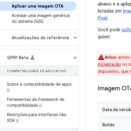
abaixo e a apli
Aplicar uma imagem OTA
listadas em
Ima
Acessar uma imagem genérica
Pixel
.
do sistema (GSI)
Você pode
volt
quiser.
Atualizações de referência
Aviso
:
antes 
QPR1 Beta
inicialização
no di
dispositivo, que
COMPATIBILIDADE DE APLICATIVO
Sobre a compatibilidade de apps
Imagem OTA
⍈
Ferramentas de framework de
compatibilidade ⍈
Data da versã
Restrições para interfaces não
SDK ⍈
Builds