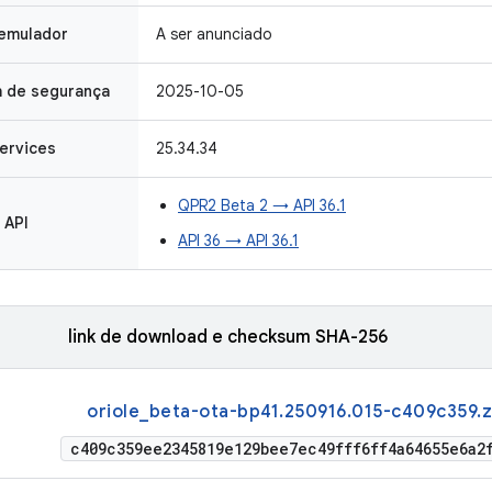
 emulador
A ser anunciado
h de segurança
2025-10-05
ervices
25.34.34
QPR2 Beta 2 → API 36.1
 API
API 36 → API 36.1
link de download e checksum SHA-256
oriole_beta-ota-bp41.250916.015-c409c359.z
c409c359ee2345819e129bee7ec49fff6ff4a64655e6a2