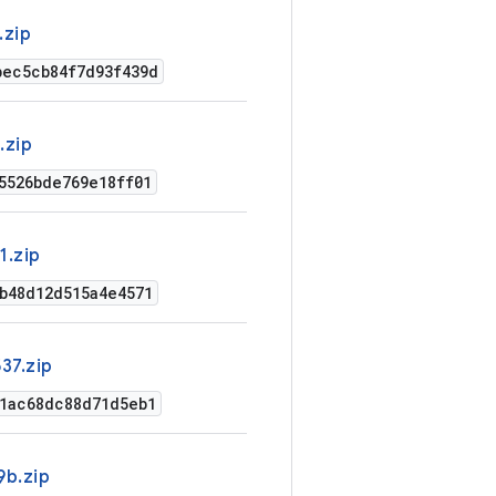
.zip
bec5cb84f7d93f439d
.zip
5526bde769e18ff01
1.zip
b48d12d515a4e4571
37.zip
41ac68dc88d71d5eb1
b.zip