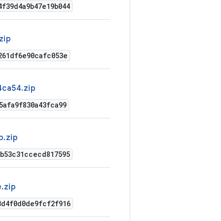
4f39d4a9b47e19b044
zip
261df6e90cafc053e
4ca54.zip
5afa9f830a43fca99
b.zip
7b53c31ccecd817595
.zip
3d4f0d0de9fcf2f916