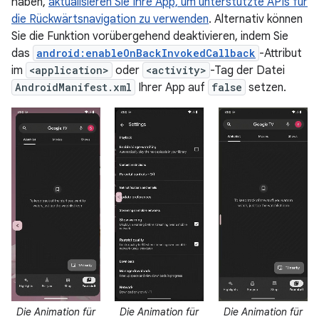
haben,
aktualisieren Sie Ihre App, um unterstützte APIs für
die Rückwärtsnavigation zu verwenden
. Alternativ können
Sie die Funktion vorübergehend deaktivieren, indem Sie
das
android:enableOnBackInvokedCallback
-Attribut
im
<application>
oder
<activity>
-Tag der Datei
AndroidManifest.xml
Ihrer App auf
false
setzen.
Die Animation für
Die Animation für
Die Animation für