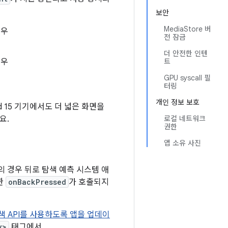
보안
MediaStore 버
경우
전 잠금
더 안전한 인텐
경우
트
GPU syscall 필
터링
개인 정보 보호
d 15 기기에서도 더 넓은 화면을
요.
로컬 네트워크
권한
앱 소유 사진
는 앱의 경우 뒤로 탐색 예측 시스템 애
한
onBackPressed
가 호출되지
색 API를 사용하도록 앱을 업데이
y>
태그에서