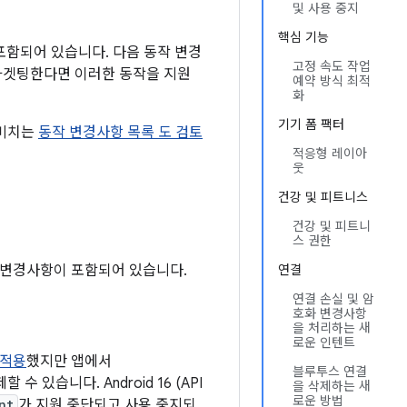
및 사용 중지
핵심 기능
 포함되어 있습니다. 다음 동작 변경
고정 속도 작업
상을 타겟팅한다면 이러한 동작을 지원
예약 방식 최적
화
기기 폼 팩터
 미치는
동작 변경사항 목록 도 검토
적응형 레이아
웃
건강 및 피트니스
건강 및 피트니
스 권한
다음 변경사항이 포함되어 있습니다.
연결
연결 손실 및 암
호화 변경사항
을 처리하는 새
로운 인텐트
 적용
했지만 앱에서
블루투스 연결
수 있습니다. Android 16 (API
을 삭제하는 새
로운 방법
nt
가 지원 중단되고 사용 중지되