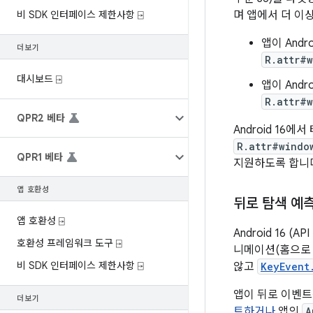
비 SDK 인터페이스 제한사항 ⍈
며 앱에서 더 이
앱이 Andr
더보기
R.attr#
대시보드 ⍈
앱이 Andr
R.attr#
QPR2 베타
Android 16
R.attr#windo
QPR1 베타
지원하도록 합니다
앱 호환성
뒤로 탐색 예
앱 호환성 ⍈
Android 16 
호환성 프레임워크 도구 ⍈
니메이션(홈으로 
비 SDK 인터페이스 제한사항 ⍈
않고
KeyEvent
앱이 뒤로 이벤트
더보기
트하거나
앱의
A