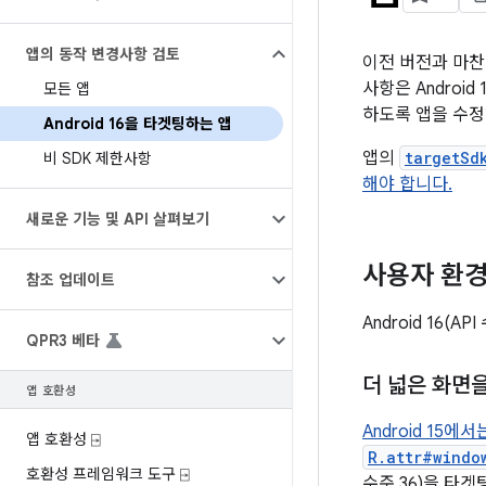
앱의 동작 변경사항 검토
이전 버전과 마찬가
사항은 Androi
모든 앱
하도록 앱을 수정
Android 16을 타겟팅하는 앱
앱의
targetSd
비 SDK 제한사항
해야 합니다.
새로운 기능 및 API 살펴보기
사용자 환경
참조 업데이트
Android 16
QPR3 베타
더 넓은 화면
앱 호환성
Android 15에
앱 호환성 ⍈
R.attr#windo
호환성 프레임워크 도구 ⍈
수준 36)을 타