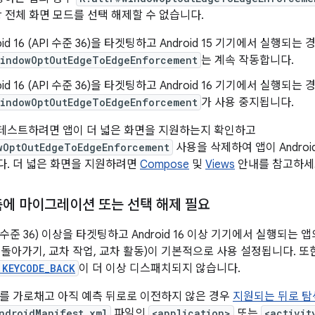
상 전체 화면 모드를 선택 해제할 수 없습니다.
oid 16 (API 수준 36)을 타겟팅하고 Android 15 기기에서 실행되는 
windowOptOutEdgeToEdgeEnforcement
는 계속 작동합니다.
oid 16 (API 수준 36)을 타겟팅하고 Android 16 기기에서 실행되는 
windowOptOutEdgeToEdgeEnforcement
가 사용 중지됩니다.
에서 테스트하려면 앱이 더 넓은 화면을 지원하는지 확인하고
wOptOutEdgeToEdgeEnforcement
사용을 삭제하여 앱이 Androi
. 더 넓은 화면을 지원하려면
Compose
및
Views
안내를 참고하세
측에 마이그레이션 또는 선택 해제 필요
(API 수준 36) 이상을 타겟팅하고 Android 16 이상 기기에서 실행되
돌아가기, 교차 작업, 교차 활동)이 기본적으로 사용 설정됩니다. 또
.KEYCODE_BACK
이 더 이상 디스패치되지 않습니다.
를 가로채고 아직 예측 뒤로로 이전하지 않은 경우
지원되는 뒤로 탐
ndroidManifest.xml
파일의
<application>
또는
<activit