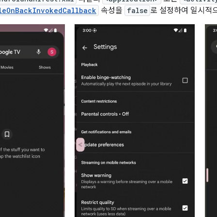
leOnBackInvokedCallback
속성을
false
로 설정하여 일시적으