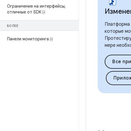
Ограничения на интерфейсы
,
Измене
отличные от SDK ⍈
Платформа A
БОЛЕЕ
которые мо
Протестиру
Панели мониторинга ⍈
мере необх
Все пр