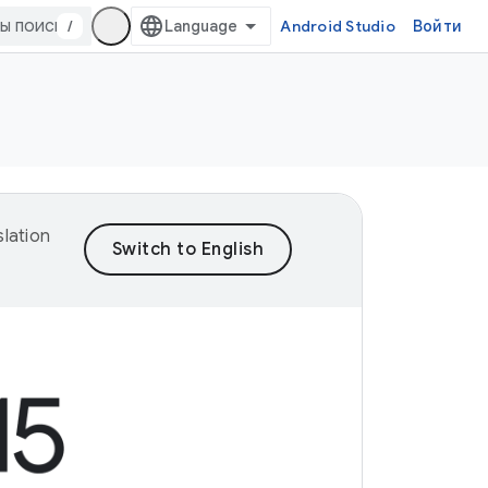
/
Android Studio
Войти
lation