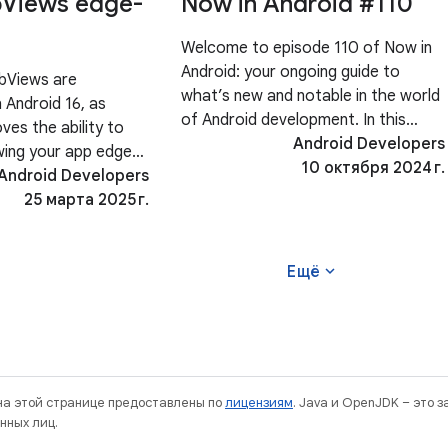
Views edge-
Now in Android #110
Welcome to episode 110 of Now in
Android: your ongoing guide to
bViews are
what’s new and notable in the world
 Android 16, as
of Android development. In this
ves the ability to
episode, we’ll cover Android 15 is
Android Developers
wing your app edge-
released in AOSP, RCS support on
10 октября 2024 г.
y you handle insets
Android Developers
iOS, Pixel Hardware Event, the
depends on whether
25 марта 2025 г.
latest
p owns the
his post assumes
expand_more
Ещё
 на этой странице предоставлены по
лицензиям
. Java и OpenJDK – это 
нных лиц.