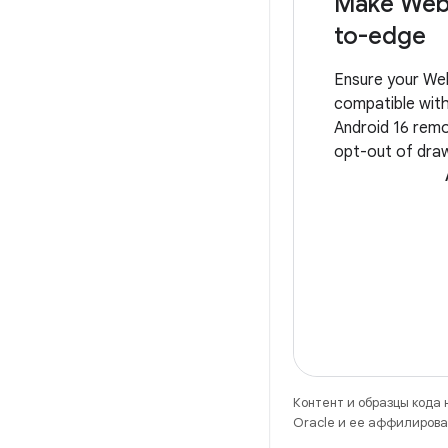
Make Web
to-edge
Ensure your We
compatible with
Android 16 remo
opt-out of dra
to-edge. The wa
for WebViews 
or not your ap
web content. T
Контент и образцы кода
Oracle и ее аффилирова