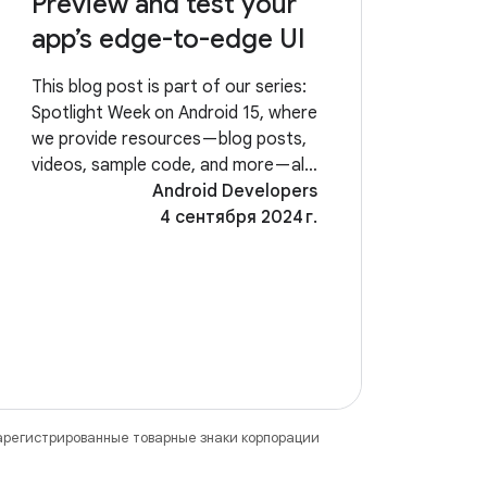
Preview and test your
app’s edge-to-edge UI
This blog post is part of our series:
Spotlight Week on Android 15, where
we provide resources — blog posts,
videos, sample code, and more — all
designed to help you prepare your
Android Developers
apps and take advantage of the
4 сентября 2024 г.
latest features in Android 15. You
can
зарегистрированные товарные знаки корпорации