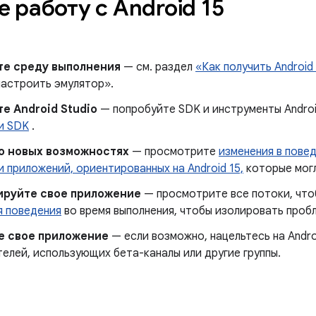
 работу с Android 15
те среду выполнения
— см. раздел
«Как получить Android
 настроить эмулятор».
е Android Studio
— попробуйте SDK и инструменты Android
и SDK
.
о новых возможностях
— просмотрите
изменения в пове
 приложений, ориентированных на Android 15,
которые могл
ируйте свое приложение
— просмотрите все потоки, что
я поведения
во время выполнения, чтобы изолировать проб
е свое приложение
— если возможно, нацельтесь на Andro
елей, использующих бета-каналы или другие группы.