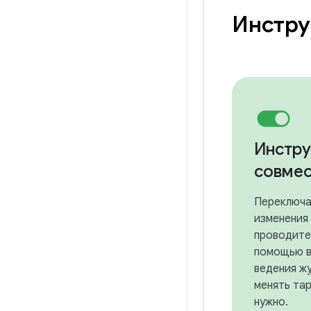
Инстру
Инстр
совме
Переключа
изменения
проводите
помощью в
ведения ж
менять тар
нужно.