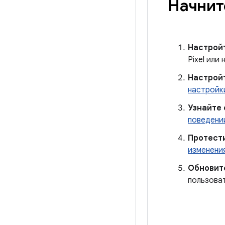
Начните
Настрой
Pixel или
Настройт
настройк
Узнайте 
поведении
Протест
изменени
Обновит
пользоват