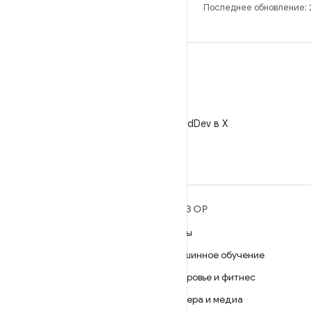
Последнее обновление: 
X
Читайте @AndroidDev в X
ПОДРОБНЕЕ ОБ ОС
ОБЗОР
ANDROID
Игры
Android
Машинное обучение
Android for Enterprise
Здоровье и фитнес
Безопасность
Камера и медиа