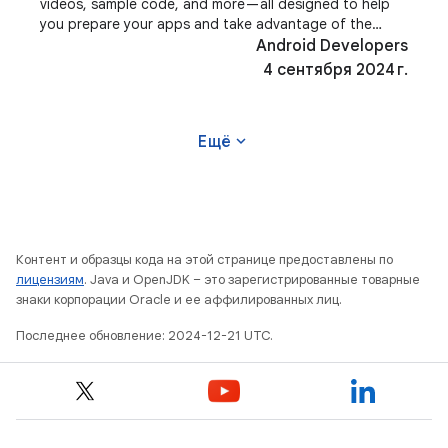
videos, sample code, and more — all designed to help
you prepare your apps and take advantage of the
latest features in Android 15. You can
Android Developers
4 сентября 2024 г.
expand_more
Ещё
Контент и образцы кода на этой странице предоставлены по
лицензиям
. Java и OpenJDK – это зарегистрированные товарные
знаки корпорации Oracle и ее аффилированных лиц.
Последнее обновление: 2024-12-21 UTC.