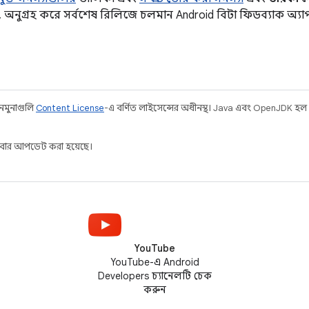
য়, অনুগ্রহ করে সর্বশেষ রিলিজে চলমান Android বিটা ফিডব্যাক 
 নমুনাগুলি
Content License
-এ বর্ণিত লাইসেন্সের অধীনস্থ। Java এবং OpenJDK হল O
বার আপডেট করা হয়েছে।
YouTube
YouTube-এ Android
Developers চ্যানেলটি চেক
করুন