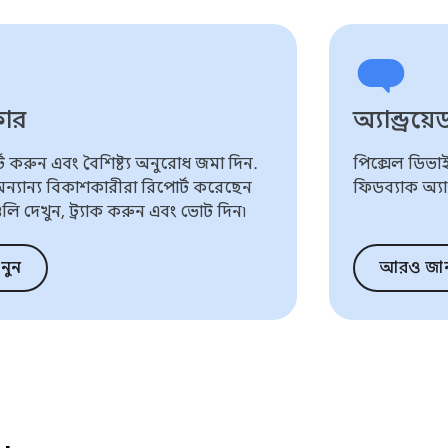
াকার
অ্যান্ড্রয
্ট করুন এবং বৈশিষ্ট্য অনুরোধ জমা দিন.
পিক্সেল ডিভাইসে
্যান্য বিকাশকারীরা রিপোর্ট করেছেন
ফিডব্যাক অ্য
লি দেখুন, ট্র্যাক করুন এবং ভোট দিন৷
নুন
আরও জান