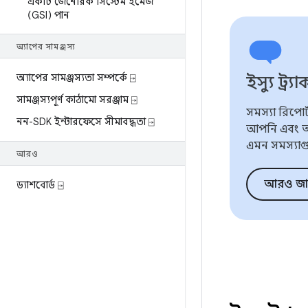
একটি জেনেরিক সিস্টেম ইমেজ
(GSI) পান
অ্যাপের সামঞ্জস্য
অ্যাপের সামঞ্জস্যতা সম্পর্কে ⍈
ইস্যু ট্র্য
সামঞ্জস্যপূর্ণ কাঠামো সরঞ্জাম ⍈
সমস্যা রিপোর
নন-SDK ইন্টারফেসে সীমাবদ্ধতা ⍈
আপনি এবং অন
এমন সমস্যাগু
আরও
আরও জা
ড্যাশবোর্ড ⍈