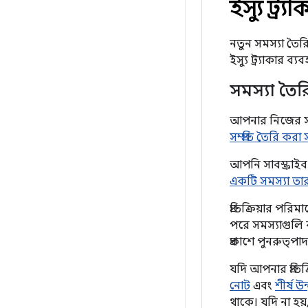
ইস্যু ট্র্য
নতুন সমস্যা তৈ
ইস্যু ট্র্যাকার ব্
সমস্যা তৈ
আপনার নিজের স
সম্প্রতি তৈরি করা
আপনি সাবস্ক্রা
একটি সমস্যা তার
প্রতিক্রিয়ার পর
পরে সমস্যাগুলি 
প্রকাশে পুনরুত্পা
যদি আপনার প্রতিক
নোট
এবং
শীর্ষ উ
থাকে। যদি না হ