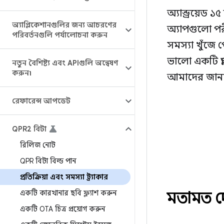
অ্যান্ড্রয়ে
অ্যাপ্লিকেশানগুলির জন্য আচরণের
অ্যাপগুলো প
পরিবর্তনগুলি পর্যালোচনা করুন
সমস্যা খুঁজে 
ভালো একটি প্
নতুন বৈশিষ্ট্য এবং APIগুলি অন্বেষণ
করুন৷
আমাদের জান
রেফারেন্স আপডেট
QPR2 বিটা
রিলিজ নোট
QPR বিটা বিল্ড পান
প্রতিক্রিয়া এবং সমস্যা ট্র্যাকার
মতামত দ
একটি কারখানার ছবি ফ্ল্যাশ করুন
একটি OTA চিত্র প্রয়োগ করুন