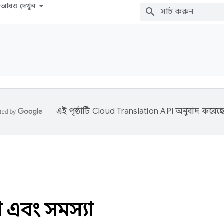
আরও দেখুন
এই পৃষ্ঠাটি
Cloud Translation API
অনুবাদ করেছে
িয়া এবং সমস্যা