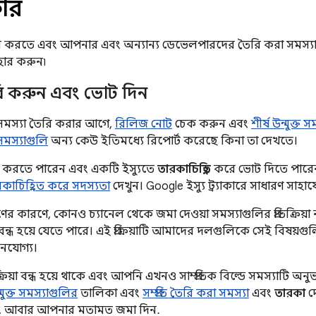
াকার
রি করতে এবং আপনার এবং অন্যান্য ডেভেলপারদের তৈরি করা সমস্যাগ
যবহার করুন৷
রি করুন এবং ভোট দিন
মস্যা তৈরি করার আগে,
রিলিজ নোট
চেক করুন এবং
শীর্ষ উন্মুক্ত 
 সমস্যাগুলি
অন্য কেউ ইতিমধ্যে রিপোর্ট করেছে কিনা তা দেখতে।
ইব করতে পারেন এবং একটি ইস্যুতে
তারকাচিহ্নিত
করে ভোট দিতে পারে
কাচিহ্নিত করে সদস্যতা
দেখুন। Google ইস্যু ট্র্যাকারে সাধারণ সাহায
িমাণের কারণে, কোনও চ্যানেল থেকে জমা দেওয়া সমস্যাগুলির প্রতিক্রিয়া
বন্ধ হয়ে যেতে পারে। এই প্রক্রিয়াটি আমাদের দলগুলিকে সেই বিষয়গ
দনযোগ্য।
্রিয়া বন্ধ হয়ে থাকে এবং আপনি এখনও সাম্প্রতিক বিল্ডে সমস্যাটি 
ন্মুক্ত সমস্যাগুলির
তালিকা এবং
সম্প্রতি তৈরি করা সমস্যা
এবং
তারকা
দ
য়, আবার আপনার মতামত জমা দিন.