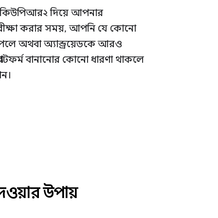
ড ১৫ কিউপিআর২ দিয়ে আপনার
রীক্ষা করার সময়, আপনি যে কোনো
পেলে অথবা অ্যান্ড্রয়েডকে আরও
ল্যাটফর্ম বানানোর কোনো ধারণা থাকলে
ান।
েওয়ার উপায়