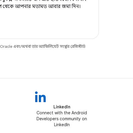
অ্যাপ থেকে আপনার মতামত আবার জমা দিন।
racle এবং/অথবা তার অ্যাফিলিয়েট সংস্থার রেজিস্টার্ড
LinkedIn
Connect with the Android
Developers community on
LinkedIn