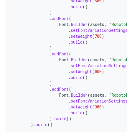
.
setWeight
(
600
)
.
build
()
)
.
addFont
(
Font
.
Builder
(
assets
,
"RobotoFl
.
setFontVariationSettings
(
.
setWeight
(
700
)
.
build
()
)
.
addFont
(
Font
.
Builder
(
assets
,
"RobotoFl
.
setFontVariationSettings
(
.
setWeight
(
800
)
.
build
()
)
.
addFont
(
Font
.
Builder
(
assets
,
"RobotoFl
.
setFontVariationSettings
(
.
setWeight
(
900
)
.
build
()
).
build
()
).
build
()