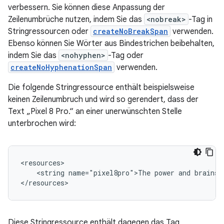
verbessern. Sie können diese Anpassung der
Zeilenumbrüche nutzen, indem Sie das
<nobreak>
-Tag in
Stringressourcen oder
createNoBreakSpan
verwenden.
Ebenso können Sie Wörter aus Bindestrichen beibehalten,
indem Sie das
<nohyphen>
-Tag oder
createNoHyphenationSpan
verwenden.
Die folgende Stringressource enthält beispielsweise
keinen Zeilenumbruch und wird so gerendert, dass der
Text „Pixel 8 Pro.“ an einer unerwünschten Stelle
unterbrochen wird:
<string
name="pixel8pro">The
power
and
brains
Diese Stringressource enthält dagegen das Tag