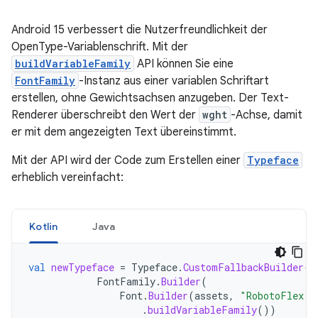
Android 15 verbessert die Nutzerfreundlichkeit der
OpenType-Variablenschrift. Mit der
buildVariableFamily
API können Sie eine
FontFamily
-Instanz aus einer variablen Schriftart
erstellen, ohne Gewichtsachsen anzugeben. Der Text-
Renderer überschreibt den Wert der
wght
-Achse, damit
er mit dem angezeigten Text übereinstimmt.
Mit der API wird der Code zum Erstellen einer
Typeface
erheblich vereinfacht:
Kotlin
Java
val
newTypeface
=
Typeface
.
CustomFallbackBuilder
(
FontFamily
.
Builder
(
Font
.
Builder
(
assets
,
"RobotoFlex.t
.
buildVariableFamily
())