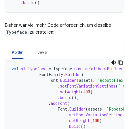
.
build
()
Bisher war viel mehr Code erforderlich, um dieselbe
Typeface
zu erstellen:
Kotlin
Java
val
oldTypeface
=
Typeface
.
CustomFallbackBuilder
(
FontFamily
.
Builder
(
Font
.
Builder
(
assets
,
"RobotoFlex.t
.
setFontVariationSettings
(
"'wg
.
setWeight
(
400
)
.
build
())
.
addFont
(
Font
.
Builder
(
assets
,
"RobotoFl
.
setFontVariationSettings
(
.
setWeight
(
100
)
.
build
()