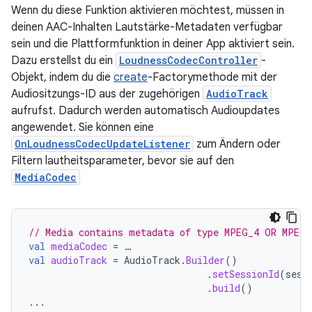
Wenn du diese Funktion aktivieren möchtest, müssen in
deinen AAC-Inhalten Lautstärke-Metadaten verfügbar
sein und die Plattformfunktion in deiner App aktiviert sein.
Dazu erstellst du ein
LoudnessCodecController
-
Objekt, indem du die
create
-Factorymethode mit der
Audiositzungs-ID aus der zugehörigen
AudioTrack
aufrufst. Dadurch werden automatisch Audioupdates
angewendet. Sie können eine
OnLoudnessCodecUpdateListener
zum Ändern oder
Filtern lautheitsparameter, bevor sie auf den
MediaCodec
// Media contains metadata of type MPEG_4 OR MPEG_
val
mediaCodec
=
…
val
audioTrack
=
AudioTrack
.
Builder
()
.
setSessionId
(
sess
.
build
()
...