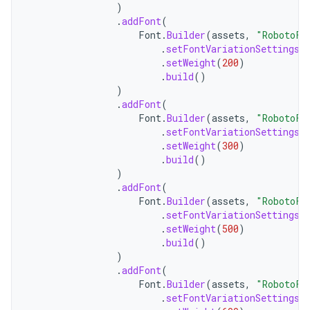
)
.
addFont
(
Font
.
Builder
(
assets
,
"RobotoFl
.
setFontVariationSettings
(
.
setWeight
(
200
)
.
build
()
)
.
addFont
(
Font
.
Builder
(
assets
,
"RobotoFl
.
setFontVariationSettings
(
.
setWeight
(
300
)
.
build
()
)
.
addFont
(
Font
.
Builder
(
assets
,
"RobotoFl
.
setFontVariationSettings
(
.
setWeight
(
500
)
.
build
()
)
.
addFont
(
Font
.
Builder
(
assets
,
"RobotoFl
.
setFontVariationSettings
(