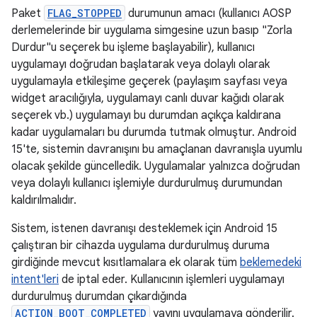
Paket
FLAG_STOPPED
durumunun amacı (kullanıcı AOSP
derlemelerinde bir uygulama simgesine uzun basıp "Zorla
Durdur"u seçerek bu işleme başlayabilir), kullanıcı
uygulamayı doğrudan başlatarak veya dolaylı olarak
uygulamayla etkileşime geçerek (paylaşım sayfası veya
widget aracılığıyla, uygulamayı canlı duvar kağıdı olarak
seçerek vb.) uygulamayı bu durumdan açıkça kaldırana
kadar uygulamaları bu durumda tutmak olmuştur. Android
15'te, sistemin davranışını bu amaçlanan davranışla uyumlu
olacak şekilde güncelledik. Uygulamalar yalnızca doğrudan
veya dolaylı kullanıcı işlemiyle durdurulmuş durumundan
kaldırılmalıdır.
Sistem, istenen davranışı desteklemek için Android 15
çalıştıran bir cihazda uygulama durdurulmuş duruma
girdiğinde mevcut kısıtlamalara ek olarak tüm
beklemedeki
intent'leri
de iptal eder. Kullanıcının işlemleri uygulamayı
durdurulmuş durumdan çıkardığında
ACTION_BOOT_COMPLETED
yayını uygulamaya gönderilir.