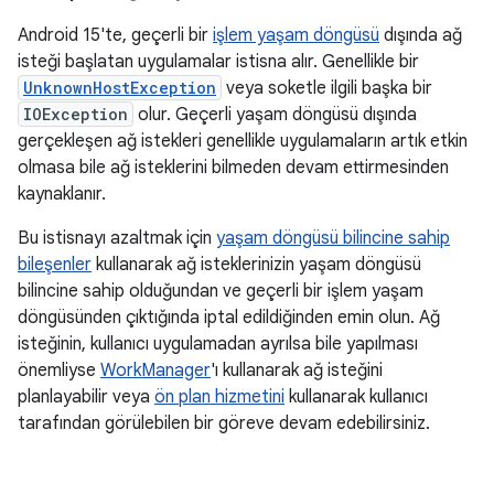
Android 15'te, geçerli bir
işlem yaşam döngüsü
dışında ağ
isteği başlatan uygulamalar istisna alır. Genellikle bir
UnknownHostException
veya soketle ilgili başka bir
IOException
olur. Geçerli yaşam döngüsü dışında
gerçekleşen ağ istekleri genellikle uygulamaların artık etkin
olmasa bile ağ isteklerini bilmeden devam ettirmesinden
kaynaklanır.
Bu istisnayı azaltmak için
yaşam döngüsü bilincine sahip
bileşenler
kullanarak ağ isteklerinizin yaşam döngüsü
bilincine sahip olduğundan ve geçerli bir işlem yaşam
döngüsünden çıktığında iptal edildiğinden emin olun. Ağ
isteğinin, kullanıcı uygulamadan ayrılsa bile yapılması
önemliyse
WorkManager
'ı kullanarak ağ isteğini
planlayabilir veya
ön plan hizmetini
kullanarak kullanıcı
tarafından görülebilen bir göreve devam edebilirsiniz.