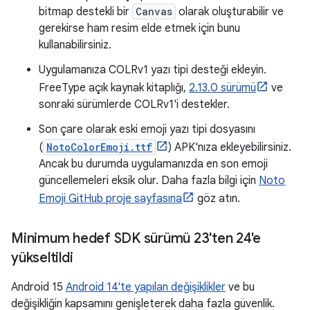
bitmap destekli bir
Canvas
olarak oluşturabilir ve
gerekirse ham resim elde etmek için bunu
kullanabilirsiniz.
Uygulamanıza COLRv1 yazı tipi desteği ekleyin.
FreeType açık kaynak kitaplığı,
2.13.0 sürümü
ve
sonraki sürümlerde COLRv1'i destekler.
Son çare olarak eski emoji yazı tipi dosyasını
(
NotoColorEmoji.ttf
) APK'nıza ekleyebilirsiniz.
Ancak bu durumda uygulamanızda en son emoji
güncellemeleri eksik olur. Daha fazla bilgi için
Noto
Emoji GitHub proje sayfasına
göz atın.
Minimum hedef SDK sürümü 23'ten 24'e
yükseltildi
Android 15
Android 14'te yapılan değişiklikler
ve bu
değişikliğin kapsamını genişleterek daha fazla güvenlik.