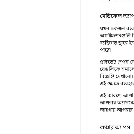
মেডিকেল অ্যা
যখন একজন ব্যবহার
অ্যাপ্লিকেশনগুলি
ব্যক্তিগত স্থান
পারে।
প্রাইভেট স্পেস 
যেগুলিকে সমালোচ
বিজ্ঞপ্তি দেখানো
এই ক্ষেত্রে ব্যব
এই কারণে, আপনি
আপনার অ্যাপকে 
জায়গায় আপনার
লঞ্চার অ্যাপস