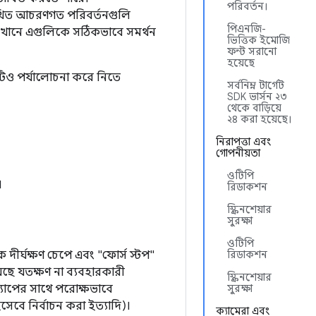
পরিবর্তন।
নলিখিত আচরণগত পরিবর্তনগুলি
পিএনজি-
সেখানে এগুলিকে সঠিকভাবে সমর্থন
ভিত্তিক ইমোজি
ফন্ট সরানো
হয়েছে
িও পর্যালোচনা করে নিতে
সর্বনিম্ন টার্গেট
SDK ভার্সন ২৩
থেকে বাড়িয়ে
২৪ করা হয়েছে।
নিরাপত্তা এবং
গোপনীয়তা
ওটিপি
।
রিডাকশন
স্ক্রিনশেয়ার
সুরক্ষা
ওটিপি
দীর্ঘক্ষণ চেপে এবং "ফোর্স স্টপ"
রিডাকশন
়েছে যতক্ষণ না ব্যবহারকারী
স্ক্রিনশেয়ার
অ্যাপের সাথে পরোক্ষভাবে
সুরক্ষা
েবে নির্বাচন করা ইত্যাদি)।
ক্যামেরা এবং