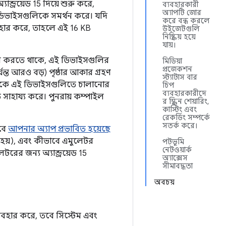
্ড্রয়েড 15 দিয়ে শুরু করে,
ব্যবহারকারী
অ্যাপটি জোর
ডিভাইসগুলিকে সমর্থন করে। যদি
করে বন্ধ করলে
যবহার করে, তাহলে এই 16 KB
উইজেটগুলি
নিষ্ক্রিয় হয়ে
যায়।
ৈরি করতে থাকে, এই ডিভাইসগুলির
মিডিয়া
প্রজেকশন
্ত আরও বড়) পৃষ্ঠার আকার গ্রহণ
স্ট্যাটাস বার
টিকে এই ডিভাইসগুলিতে চালানোর
চিপ
ব্যবহারকারীদে
 সাহায্য করে। পুনরায় কম্পাইল
র স্ক্রিন শেয়ারিং,
কাস্টিং এবং
রেকর্ডিং সম্পর্কে
সতর্ক করে।
বে
আপনার অ্যাপ প্রভাবিত হয়েছে
 হয়), এবং কীভাবে এমুলেটর
পটভূমি
নেটওয়ার্ক
লেটরের জন্য অ্যান্ড্রয়েড 15
অ্যাক্সেস
সীমাবদ্ধতা
অবচয়
যবহার করে, তবে সিস্টেম এবং