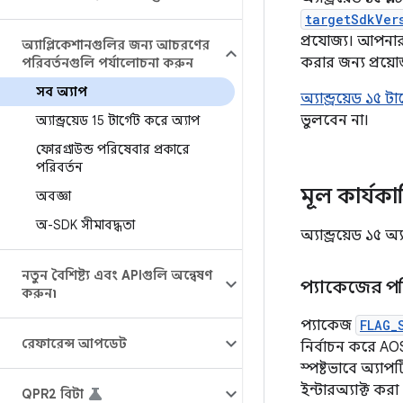
targetSdkVer
প্রযোজ্য। আপনার
অ্যাপ্লিকেশানগুলির জন্য আচরণের
করার জন্য প্রয়
পরিবর্তনগুলি পর্যালোচনা করুন
সব অ্যাপ
অ্যান্ড্রয়েড ১৫
ভুলবেন না।
অ্যান্ড্রয়েড 15 টার্গেট করে অ্যাপ
ফোরগ্রাউন্ড পরিষেবার প্রকারে
পরিবর্তন
মূল কার্যকা
অবজ্ঞা
অ-SDK সীমাবদ্ধতা
অ্যান্ড্রয়েড ১৫ 
নতুন বৈশিষ্ট্য এবং APIগুলি অন্বেষণ
প্যাকেজের পরিব
করুন৷
প্যাকেজ
FLAG_
রেফারেন্স আপডেট
নির্বাচন করে AOS
স্পষ্টভাবে অ্যাপ
ইন্টারঅ্যাক্ট ক
QPR2 বিটা