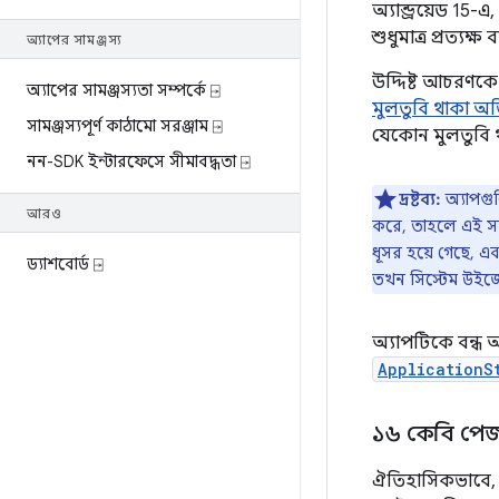
অ্যান্ড্রয়েড 1
শুধুমাত্র প্রত্য
অ্যাপের সামঞ্জস্য
উদ্দিষ্ট আচরণকে
অ্যাপের সামঞ্জস্যতা সম্পর্কে ⍈
মুলতুবি থাকা অভি
সামঞ্জস্যপূর্ণ কাঠামো সরঞ্জাম ⍈
যেকোন মুলতুবি থা
নন-SDK ইন্টারফেসে সীমাবদ্ধতা ⍈
দ্রষ্টব্য:
অ্যাপগ
আরও
করে, তাহলে এই সমস
ধূসর হয়ে গেছে, এ
ড্যাশবোর্ড ⍈
তখন সিস্টেম উইজে
অ্যাপটিকে বন্ধ 
ApplicationS
১৬ কেবি পেজ
ঐতিহাসিকভাবে, অ্