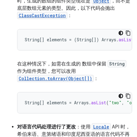
时，生成的数组的组件类型现在是
Object
，而不是
底层数组元素的类型。因此，以下代码会抛出
ClassCastException
：
String
[]
elements
=
(
String
[]
)
Arrays
.
asList
(
在这种情况下，如需在生成的 数组中保留
String
作为组件类型，您可以改用
Collection.toArray(Object[])
：
String
[]
elements
=
Arrays
.
asList
(
"two"
,
"one
对语言代码处理进行了更改
：使用
Locale
API 时，
希伯来语、意第绪语和印度尼西亚语的语言代码不再