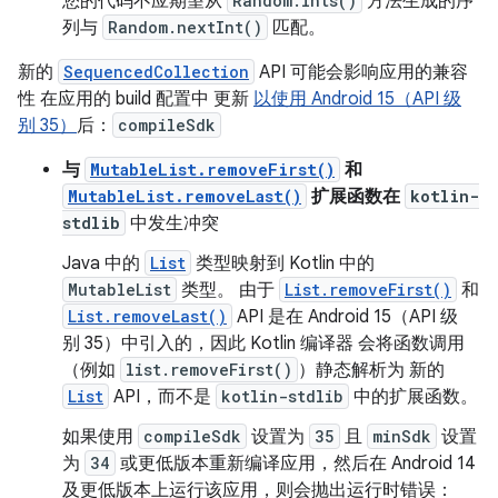
您的代码不应期望从
Random.ints()
方法生成的序
列与
Random.nextInt()
匹配。
新的
SequencedCollection
API 可能会影响应用的兼容
性 在应用的 build 配置中 更新
以使用 Android 15（API 级
别 35）
后：
compileSdk
与
MutableList.removeFirst()
和
MutableList.removeLast()
扩展函数在
kotlin-
stdlib
中发生冲突
Java 中的
List
类型映射到 Kotlin 中的
MutableList
类型。 由于
List.removeFirst()
和
List.removeLast()
API 是在 Android 15（API 级
别 35）中引入的，因此 Kotlin 编译器 会将函数调用
（例如
list.removeFirst()
）静态解析为 新的
List
API，而不是
kotlin-stdlib
中的扩展函数。
如果使用
compileSdk
设置为
35
且
minSdk
设置
为
34
或更低版本重新编译应用，然后在 Android 14
及更低版本上运行该应用，则会抛出运行时错误：