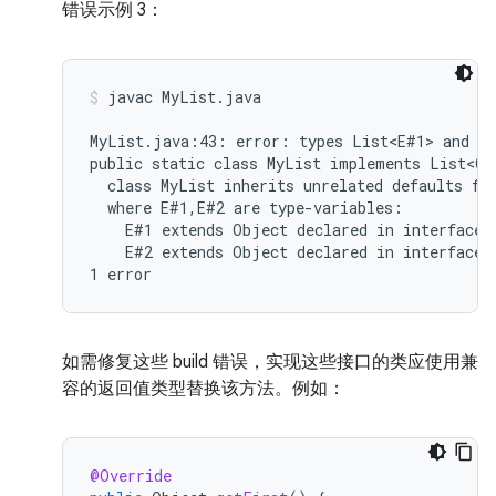
错误示例 3：
javac MyList.java
MyList.java:43: error: types List<E#1> and My
public static class MyList implements List<Ob
  class MyList inherits unrelated defaults for
  where E#1,E#2 are type-variables:

    E#1 extends Object declared in interface L
    E#2 extends Object declared in interface M
如需修复这些 build 错误，实现这些接口的类应使用兼
容的返回值类型替换该方法。例如：
@Override