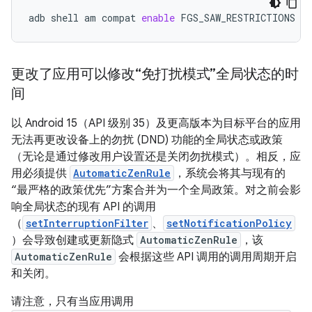
adb
shell
am
compat
enable
FGS_SAW_RESTRICTIONS
yo
更改了应用可以修改“免打扰模式”全局状态的时
间
以 Android 15（API 级别 35）及更高版本为目标平台的应用
无法再更改设备上的勿扰 (DND) 功能的全局状态或政策
（无论是通过修改用户设置还是关闭勿扰模式）。相反，应
用必须提供
AutomaticZenRule
，系统会将其与现有的
“最严格的政策优先”方案合并为一个全局政策。对之前会影
响全局状态的现有 API 的调用
（
setInterruptionFilter
、
setNotificationPolicy
）会导致创建或更新隐式
AutomaticZenRule
，该
AutomaticZenRule
会根据这些 API 调用的调用周期开启
和关闭。
请注意，只有当应用调用