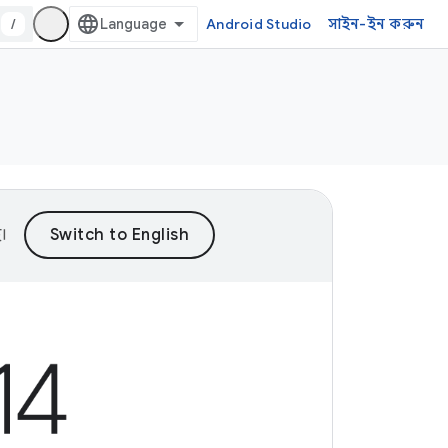
/
Android Studio
সাইন-ইন করুন
।