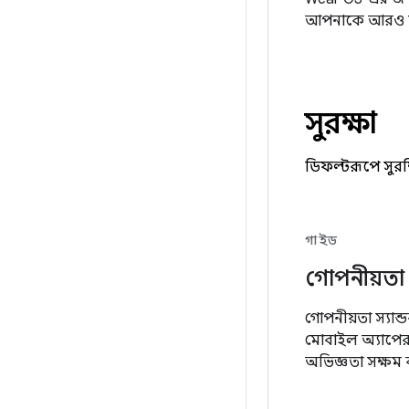
আপনাকে আরও ভা
সুরক্ষা
ডিফল্টরূপে সুরক্
গাইড
গোপনীয়তা স
গোপনীয়তা স্যান্
মোবাইল অ্যাপের 
অভিজ্ঞতা সক্ষম 