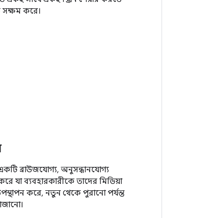
 সক্ষম করে।
র
কটি ব্রাউজযোগ্য, অনুসন্ধানযোগ্য
 করে যা ব্যবহারকারীকে তাদের মিডিয়া
পস্থাপন করে, নতুন থেকে পুরানো পর্যন্ত
সাজানো।