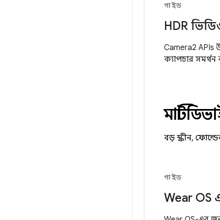
গাইড
HDR ভিডিও
Camera2 APIs উ
ক্যাপচার সমর্থন
মাল্টিডি
বড় স্ক্রীন, ফোল
গাইড
Wear OS এ
Wear OS-এর জন্