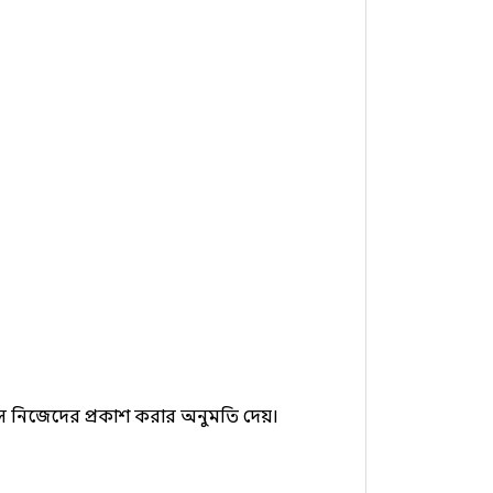
 নিজেদের প্রকাশ করার অনুমতি দেয়।