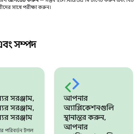
যাপ আপডেট করুন
— সম্ভব হলে Android 14 টার্গেট করুন এবং বিটা 
রীদের সাথে পরীক্ষা করুন।
এবং সম্পদ
যের সরঞ্জাম
,
আপনার
যের সরঞ্জাম
,
অ্যাপ্লিকেশনগুলি
যের সরঞ্জাম
স্থানান্তর করুন
,
আপনার
ের পরিবর্তন টগল