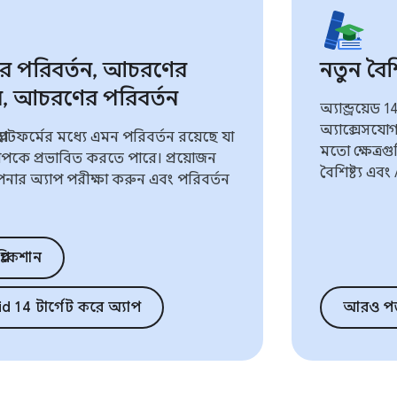
 পরিবর্তন
,
আচরণের
নতুন বৈশি
ন
,
আচরণের পরিবর্তন
অ্যান্ড্রয়েড
অ্যাক্সেসযো
্ল্যাটফর্মের মধ্যে এমন পরিবর্তন রয়েছে যা
মতো ক্ষেত্রগ
পকে প্রভাবিত করতে পারে। প্রয়োজন
বৈশিষ্ট্য এবং
নার অ্যাপ পরীক্ষা করুন এবং পরিবর্তন
্লিকেশান
d 14 টার্গেট করে অ্যাপ
আরও পড