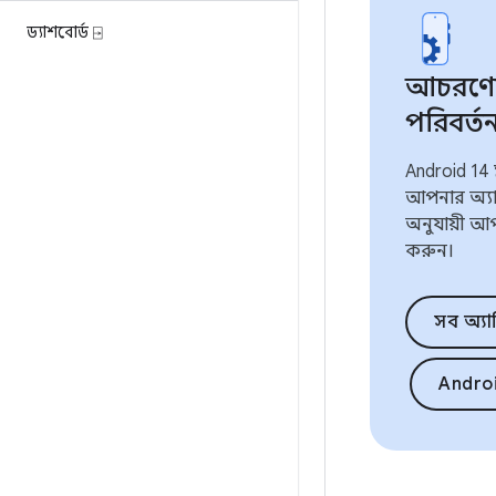
ড্যাশবোর্ড ⍈
আচরণের
পরিবর্ত
Android 14 প
আপনার অ্যা
অনুযায়ী আপ
করুন।
সব অ্যাপ
Androi