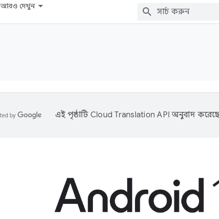
আরও দেখুন
এই পৃষ্ঠাটি
Cloud Translation API
অনুবাদ করেছে