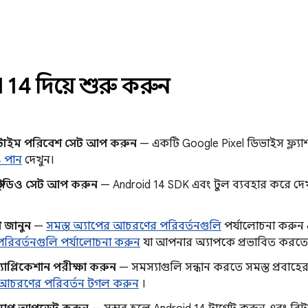
14 দিয়ে শুরু করুন
টাইম পরিবেশ সেট আপ করুন
— একটি Google Pixel ডিভাইস ফ্ল
4 পান
দেখুন।
েড স্টুডিও সেট আপ করুন
— Android 14 SDK এবং টুল ব্যবহার করে দেখ
া জানুন
—
সমস্ত অ্যাপের আচরণের পরিবর্তনগুলি
পর্যালোচনা করুন
িবর্তনগুলি পর্যালোচনা করুন
যা আপনার অ্যাপকে প্রভাবিত করতে
াপ্লিকেশান পরীক্ষা করুন
— সমস্যাগুলি সন্ধান করতে সমস্ত প্রবাহ
আচরণের পরিবর্তন টগল করুন
।