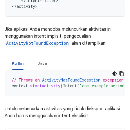
</intent-filter>

Jika aplikasi Anda mencoba meluncurkan aktivitas ini
menggunakan intent implisit, pengecualian
ActivityNotFoundException
akan ditampilkan:
Kotlin
Java
// Throws an 
ActivityNotFoundException
 exception w
context
.
startActivity
(
Intent
(
"com.example.action.
A
Untuk meluncurkan aktivitas yang tidak diekspor, aplikasi
Anda harus menggunakan intent eksplisit: