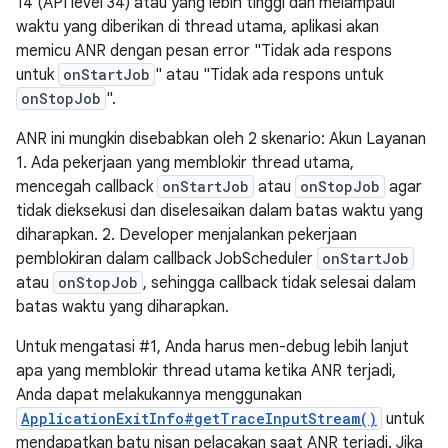
14 (API level 34) atau yang lebih tinggi dan melampaui
waktu yang diberikan di thread utama, aplikasi akan
memicu ANR dengan pesan error "Tidak ada respons
untuk
onStartJob
" atau "Tidak ada respons untuk
onStopJob
".
ANR ini mungkin disebabkan oleh 2 skenario: Akun Layanan
1. Ada pekerjaan yang memblokir thread utama,
mencegah callback
onStartJob
atau
onStopJob
agar
tidak dieksekusi dan diselesaikan dalam batas waktu yang
diharapkan. 2. Developer menjalankan pekerjaan
pemblokiran dalam callback JobScheduler
onStartJob
atau
onStopJob
, sehingga callback tidak selesai dalam
batas waktu yang diharapkan.
Untuk mengatasi #1, Anda harus men-debug lebih lanjut
apa yang memblokir thread utama ketika ANR terjadi,
Anda dapat melakukannya menggunakan
ApplicationExitInfo#getTraceInputStream()
untuk
mendapatkan batu nisan pelacakan saat ANR terjadi. Jika