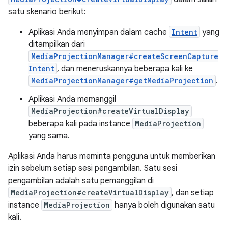
satu skenario berikut:
Aplikasi Anda menyimpan dalam cache
Intent
yang
ditampilkan dari
MediaProjectionManager#createScreenCapture
Intent
, dan meneruskannya beberapa kali ke
MediaProjectionManager#getMediaProjection
.
Aplikasi Anda memanggil
MediaProjection#createVirtualDisplay
beberapa kali pada instance
MediaProjection
yang sama.
Aplikasi Anda harus meminta pengguna untuk memberikan
izin sebelum setiap sesi pengambilan. Satu sesi
pengambilan adalah satu pemanggilan di
MediaProjection#createVirtualDisplay
, dan setiap
instance
MediaProjection
hanya boleh digunakan satu
kali.