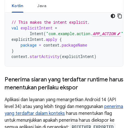
Kotlin
Java
// This makes the intent explicit.
val
explicitIntent
=
Intent
(
"com.example.action.
APP_ACTION
"
)
explicitIntent
.
apply
{
package
=
context
.
packageName
}
context
.
startActivity
(
explicitIntent
)
Penerima siaran yang terdaftar runtime harus
menentukan perilaku ekspor
Aplikasi dan layanan yang menargetkan Android 14 (API
level 34) atau yang lebih tinggi dan menggunakan
penerima
yang terdaftar dalam konteks
harus menentukan flag
untuk menunjukkan apakah penerima harus diekspor ke
semua aplikasi lain di perangkat:
RECEIVER_EXPORTED