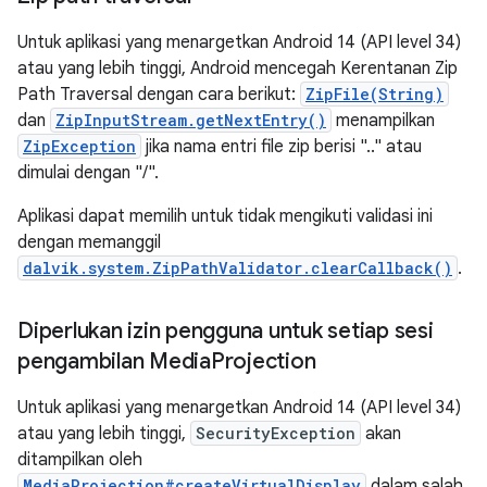
Untuk aplikasi yang menargetkan Android 14 (API level 34)
atau yang lebih tinggi, Android mencegah Kerentanan Zip
Path Traversal dengan cara berikut:
ZipFile(String)
dan
ZipInputStream.getNextEntry()
menampilkan
ZipException
jika nama entri file zip berisi ".." atau
dimulai dengan "/".
Aplikasi dapat memilih untuk tidak mengikuti validasi ini
dengan memanggil
dalvik.system.ZipPathValidator.clearCallback()
.
Diperlukan izin pengguna untuk setiap sesi
pengambilan Media
Projection
Untuk aplikasi yang menargetkan Android 14 (API level 34)
atau yang lebih tinggi,
SecurityException
akan
ditampilkan oleh
MediaProjection#createVirtualDisplay
dalam salah