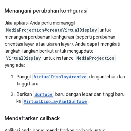
Menangani perubahan konfigurasi
Jika aplikasi Anda perlu memanggil
MediaProjection#createVirtualDisplay
untuk
menangani perubahan konfigurasi (seperti perubahan
orientasi layar atau ukuran layar), Anda dapat mengikuti
langkah-langkah berikut untuk mengupdate
VirtualDisplay
untuk instance
MediaProjection
yang ada:
Panggil
VirtualDisplay#resize
dengan lebar dan
tinggi baru.
Berikan
Surface
baru dengan lebar dan tinggi baru
ke
VirtualDisplay#setSurface
.
Mendaftarkan callback
Aplikasi Anda harus mendaftarkan callback untuk