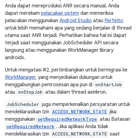
Anda dapat mereproduksi ANR secara manual, Anda
dapat merekam
pelacakan sistem
dan memeriksa
pelacakan menggunakan
Android Studio
atau
Perfetto
untuk lebih memahami apa yang sedang berjalan di thread
utama saat ANR terjadi. Perhatikan bahwa hal ini dapat
terjadi saat menggunakan JobScheduler API secara
langsung atau menggunakan WorkManager library
androidx.
Untuk mengatasi #2, pertimbangkan untuk bermigrasi ke
WorkManager
, yang menyediakan dukungan untuk
menggabungkan pemrosesan apa pun di
onStartJob
atau
onStopJob
atau dalam thread asinkron.
JobScheduler
juga memperkenalkan persyaratan untuk
mendeklarasikan Izin
ACCESS_NETWORK_STATE
jika
menggunakan
setRequiredNetworkType
atau Batasan
setRequiredNetwork
. Jika aplikasi Anda tidak
mendeklarasikan Izin
ACCESS_NETWORK_STATE
saat