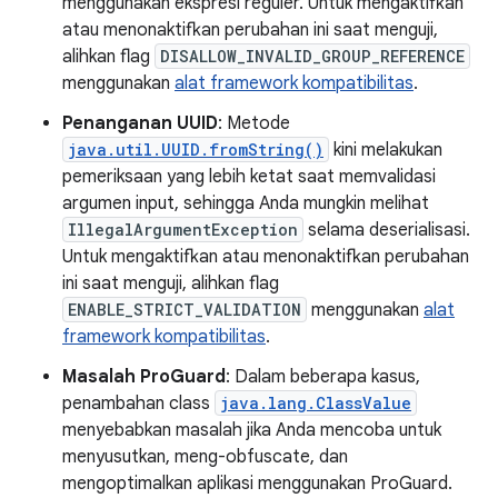
menggunakan ekspresi reguler. Untuk mengaktifkan
atau menonaktifkan perubahan ini saat menguji,
alihkan flag
DISALLOW_INVALID_GROUP_REFERENCE
menggunakan
alat framework kompatibilitas
.
Penanganan UUID
: Metode
java.util.UUID.fromString()
kini melakukan
pemeriksaan yang lebih ketat saat memvalidasi
argumen input, sehingga Anda mungkin melihat
IllegalArgumentException
selama deserialisasi.
Untuk mengaktifkan atau menonaktifkan perubahan
ini saat menguji, alihkan flag
ENABLE_STRICT_VALIDATION
menggunakan
alat
framework kompatibilitas
.
Masalah ProGuard
: Dalam beberapa kasus,
penambahan class
java.lang.ClassValue
menyebabkan masalah jika Anda mencoba untuk
menyusutkan, meng-obfuscate, dan
mengoptimalkan aplikasi menggunakan ProGuard.