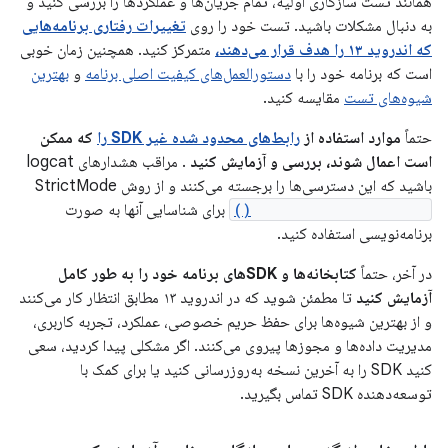
همانند تست سازگاری اولیه، تمام جریان‌ها و عملکردها را بررسی کنید و
به دنبال مشکلات باشید. تست خود را روی
تغییرات رفتاری برنامه‌هایی
که اندروید ۱۳ را هدف قرار می‌دهند،
متمرکز کنید. همچنین زمان خوبی
است که برنامه خود را با
دستورالعمل‌های کیفیت اصلی برنامه
و
بهترین
شیوه‌های تست
مقایسه کنید.
حتماً
موارد استفاده از
رابط‌های محدود شده غیر SDK را
که ممکن
است اعمال شوند، بررسی و آزمایش کنید
. مراقب هشدارهای logcat
باشید که این دسترسی‌ها را برجسته می‌کنند و از روش StrictMode
detectNonSdkApiUsage()
برای شناسایی آنها به صورت
برنامه‌نویسی استفاده کنید.
در آخر، حتماً
کتابخانه‌ها و SDKهای برنامه خود را به طور کامل
آزمایش کنید
تا مطمئن شوید که در اندروید ۱۳ مطابق انتظار کار می‌کنند
و از بهترین شیوه‌ها برای حفظ حریم خصوصی، عملکرد، تجربه کاربری،
مدیریت داده‌ها و مجوزها پیروی می‌کنند. اگر مشکلی پیدا کردید، سعی
کنید SDK را به آخرین نسخه به‌روزرسانی کنید یا برای کمک با
توسعه‌دهنده SDK تماس بگیرید.