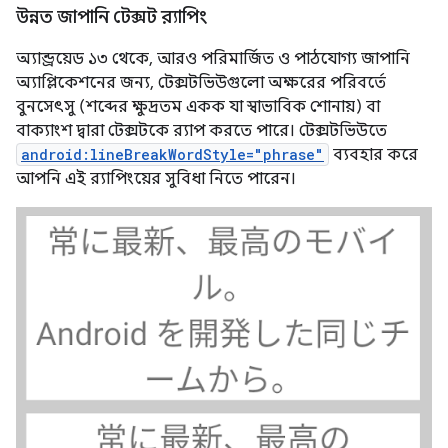
উন্নত জাপানি টেক্সট র‍্যাপিং
অ্যান্ড্রয়েড ১৩ থেকে, আরও পরিমার্জিত ও পাঠযোগ্য জাপানি
অ্যাপ্লিকেশনের জন্য, টেক্সটভিউগুলো অক্ষরের পরিবর্তে
বুনসেৎসু (শব্দের ক্ষুদ্রতম একক যা স্বাভাবিক শোনায়) বা
বাক্যাংশ দ্বারা টেক্সটকে র‍্যাপ করতে পারে। টেক্সটভিউতে
android:lineBreakWordStyle="phrase"
ব্যবহার করে
আপনি এই র‍্যাপিংয়ের সুবিধা নিতে পারেন।