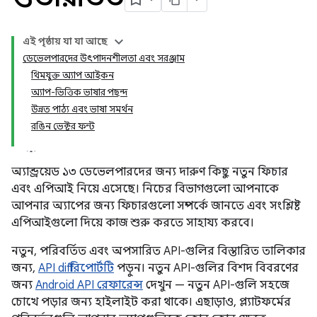
এই পৃষ্ঠায় যা যা আছে
ডেভেলপারদের উৎপাদনশীলতা এবং সরঞ্জাম
থিমযুক্ত অ্যাপ আইকন
অ্যাপ-ভিত্তিক ভাষার পছন্দ
উন্নত পাঠ্য এবং ভাষা সমর্থন
রঙিন ভেক্টর ফন্ট
অ্যান্ড্রয়েড ১৩ ডেভেলপারদের জন্য দারুণ কিছু নতুন ফিচার
এবং এপিআই নিয়ে এসেছে। নিচের বিভাগগুলো আপনাকে
আপনার অ্যাপের জন্য ফিচারগুলো সম্পর্কে জানতে এবং সংশ্লিষ্ট
এপিআইগুলো দিয়ে কাজ শুরু করতে সাহায্য করবে।
নতুন, পরিবর্তিত এবং অপসারিত API-গুলির বিস্তারিত তালিকার
জন্য,
API diff রিপোর্টটি
পড়ুন। নতুন API-গুলির বিশদ বিবরণের
জন্য
Android API রেফারেন্স
দেখুন — নতুন API-গুলি সহজে
চোখে পড়ার জন্য হাইলাইট করা থাকে। এছাড়াও, প্ল্যাটফর্মের