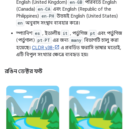
English (United Kingdom)
en‑GB
পরিবর্তে English
(Canada)
en‑CA
এবং English (Republic of the
Philippines)
en‑PH
উভয়ই English (United States)
en
অনুবাদ সংস্থান ব্যবহার করে।
স্প্যানিশ
es
, ইতালীয়
it
, পর্তুগিজ
pt
এবং পর্তুগিজ
(পর্তুগাল)
pt‑PT
এর জন্য
many
বিভাগটি চালু করা
হয়েছে।
CLDR v38-
এ প্রবর্তিত ফরাসি ভাষার মতোই,
এটি বিপুল সংখ্যার ক্ষেত্রে ব্যবহৃত হয়।
রঙিন ভেক্টর ফন্ট