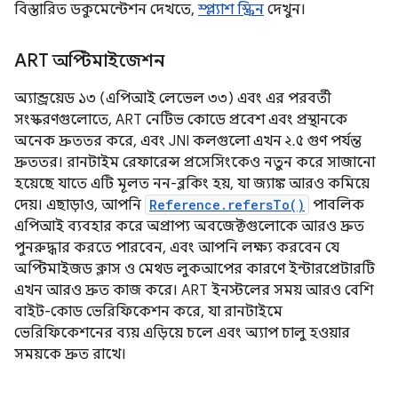
বিস্তারিত ডকুমেন্টেশন দেখতে,
স্প্ল্যাশ স্ক্রিন
দেখুন।
ART অপ্টিমাইজেশন
অ্যান্ড্রয়েড ১৩ (এপিআই লেভেল ৩৩) এবং এর পরবর্তী
সংস্করণগুলোতে, ART নেটিভ কোডে প্রবেশ এবং প্রস্থানকে
অনেক দ্রুততর করে, এবং JNI কলগুলো এখন ২.৫ গুণ পর্যন্ত
দ্রুততর। রানটাইম রেফারেন্স প্রসেসিংকেও নতুন করে সাজানো
হয়েছে যাতে এটি মূলত নন-ব্লকিং হয়, যা জ্যাঙ্ক আরও কমিয়ে
দেয়। এছাড়াও, আপনি
Reference.refersTo()
পাবলিক
এপিআই ব্যবহার করে অপ্রাপ্য অবজেক্টগুলোকে আরও দ্রুত
পুনরুদ্ধার করতে পারবেন, এবং আপনি লক্ষ্য করবেন যে
অপ্টিমাইজড ক্লাস ও মেথড লুকআপের কারণে ইন্টারপ্রেটারটি
এখন আরও দ্রুত কাজ করে। ART ইনস্টলের সময় আরও বেশি
বাইট-কোড ভেরিফিকেশন করে, যা রানটাইমে
ভেরিফিকেশনের ব্যয় এড়িয়ে চলে এবং অ্যাপ চালু হওয়ার
সময়কে দ্রুত রাখে।