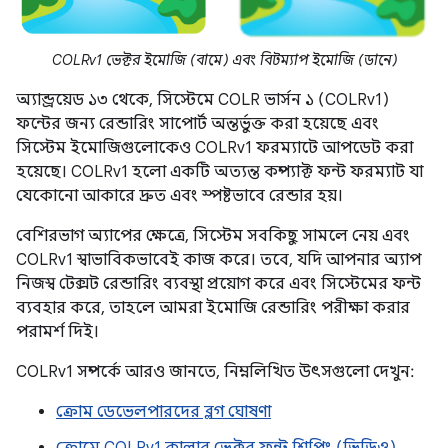
COLRv1 ভেক্টর ইমোজি (বামে) এবং বিটম্যাপ ইমোজি (ডানে)
অ্যান্ড্রয়েড ১৩ থেকে, সিস্টেমে COLR ভার্সন ১ (COLRv1)
ফন্টের জন্য রেন্ডারিং সাপোর্ট অন্তর্ভুক্ত করা হয়েছে এবং
সিস্টেম ইমোজিগুলোকেও COLRv1 ফরম্যাটে আপডেট করা
হয়েছে। COLRv1 হলো একটি অত্যন্ত কম্প্যাক্ট ফন্ট ফরম্যাট যা
যেকোনো আকারে দ্রুত এবং স্পষ্টভাবে রেন্ডার হয়।
বেশিরভাগ অ্যাপের ক্ষেত্রে, সিস্টেম সবকিছু সামলে নেয় এবং
COLRv1 স্বাভাবিকভাবেই কাজ করে। তবে, যদি আপনার অ্যাপ
নিজস্ব টেক্সট রেন্ডারিং ব্যবস্থা প্রয়োগ করে এবং সিস্টেমের ফন্ট
ব্যবহার করে, তাহলে আমরা ইমোজি রেন্ডারিং পরীক্ষা করার
পরামর্শ দিই।
COLRv1 সম্পর্কে আরও জানতে, নিম্নলিখিত উৎসগুলো দেখুন:
ক্রোম ডেভেলপারদের ব্লগ ঘোষণা
ক্রোমে COLRv1 কালার ভেক্টর ফন্ট শিপিং (ভিডিও)