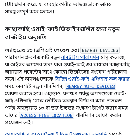
(UI) প্রদান করে, যা ব্যবহারকারীর অভিজ্ঞতাকে আরও
সামঞ্জস্যপূর্ণ করে তোলে।
কাছাকাছি ওয়াই-ফাই ডিভাইসগুলির জন্য নতুন
রানটাইম অনুমতি
অ্যান্ড্রয়েড ১৩ (এপিআই লেভেল ৩৩)
NEARBY_DEVICES
পারমিশন গ্রুপে একটি নতুন
রানটাইম পারমিশন
চালু করেছে,
যা সেইসব অ্যাপের জন্য যারা ওয়াই-ফাই এর মাধ্যমে কাছাকাছি
অ্যাক্সেস পয়েন্টের সাথে কোনো ডিভাইসের সংযোগ পরিচালনা
করে। এই অ্যাপগুলোকে
বিভিন্ন ওয়াই-ফাই এপিআই কল করার
সময় অবশ্যই নতুন পারমিশন,
NEARBY_WIFI_DEVICES
,
ঘোষণা করতে হবে। এছাড়াও, যতক্ষণ পর্যন্ত অ্যাপগুলো ওয়াই-
ফাই এপিআই থেকে ভৌতিক অবস্থান নির্ণয় না করে, ততক্ষণ
পর্যন্ত অ্যান্ড্রয়েড ১৩ বা তার উচ্চতর সংস্করণ টার্গেট করার সময়
তাদের
ACCESS_FINE_LOCATION
পারমিশন ঘোষণা করার
প্রয়োজন নেই।
কাছাকাছি থাকা ওয়াই-ফাই ডিভাইসগুলোর অনুমতি
সম্পর্কে