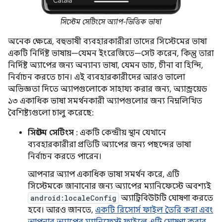
সিস্টেম সেটিংসে অ্যাপ-ভিত্তিক ভাষা
অনেক ক্ষেত্রে, বহুভাষী ব্যবহারকারীরা তাদের সিস্টেমের ভাষা
একটি নির্দিষ্ট ভাষায়—যেমন ইংরেজিতে—সেট করেন, কিন্তু তারা
নির্দিষ্ট অ্যাপের জন্য অন্যান্য ভাষা, যেমন ডাচ, চীনা বা হিন্দি,
নির্বাচন করতে চান। এই ব্যবহারকারীদের আরও ভালো
অভিজ্ঞতা দিতে অ্যাপগুলোকে সাহায্য করার জন্য, অ্যান্ড্রয়েড
১৩ একাধিক ভাষা সমর্থনকারী অ্যাপগুলোর জন্য নিম্নলিখিত
বৈশিষ্ট্যগুলো চালু করেছে:
সিস্টেম সেটিংস
: একটি কেন্দ্রীয় স্থান যেখানে
ব্যবহারকারীরা প্রতিটি অ্যাপের জন্য পছন্দের ভাষা
নির্বাচন করতে পারেন।
আপনার অ্যাপ একাধিক ভাষা সমর্থন করে, এটি
সিস্টেমকে জানানোর জন্য অ্যাপের ম্যানিফেস্টে অবশ্যই
android:localeConfig
অ্যাট্রিবিউটটি ঘোষণা করতে
হবে। আরও জানতে,
একটি রিসোর্স ফাইল তৈরি করা এবং
আপনার অ্যাপের ম্যানিফেস্ট ফাইলে এটি ঘোষণা করার