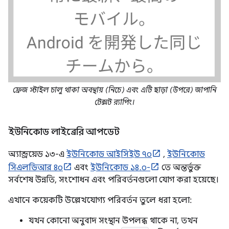
ফ্রেজ স্টাইল চালু থাকা অবস্থায় (নিচে) এবং এটি ছাড়া (উপরে) জাপানি
টেক্সট র‍্যাপিং।
ইউনিকোড লাইব্রেরি আপডেট
অ্যান্ড্রয়েড ১৩-এ
ইউনিকোড আইসিইউ ৭০
,
ইউনিকোড
সিএলডিআর ৪০
এবং
ইউনিকোড ১৪.০-
তে অন্তর্ভুক্ত
সর্বশেষ উন্নতি, সংশোধন এবং পরিবর্তনগুলো যোগ করা হয়েছে।
এখানে কয়েকটি উল্লেখযোগ্য পরিবর্তন তুলে ধরা হলো:
যখন কোনো অনুবাদ সংস্থান উপলব্ধ থাকে না, তখন