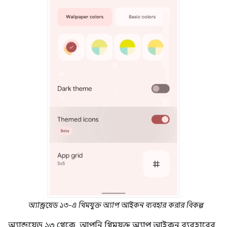
অ্যান্ড্রয়েড ১৩-এ থিমযুক্ত অ্যাপ আইকন ব্যবহার করার বিকল্প
অ্যান্ড্রয়েড ১৩ থেকে, আপনি থিমযুক্ত অ্যাপ আইকন ব্যবহারের