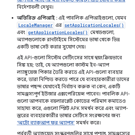
নির্দেশাবলী দেখুন।
অতিরিক্ত এপিআই
: এই পাবলিক এপিআইগুলো, যেমন
LocaleManager
এর
setApplicationLocales()
এবং
getApplicationLocales()
মেথডগুলো,
অ্যাপগুলোকে রানটাইমে সিস্টেমের ভাষা থেকে ভিন্ন
একটি ভাষা সেট করার সুযোগ দেয়।
এই API-গুলো সিস্টেম সেটিংসের সাথে স্বয়ংক্রিয়ভাবে
সিঙ্ক হয়; তাই, যে অ্যাপগুলো কাস্টম ইন-অ্যাপ
ল্যাঙ্গুয়েজ পিকার তৈরি করতে এই API-গুলো ব্যবহার
করে, তারা নিশ্চিত করতে পারে যে ব্যবহারকারীরা তাদের
ভাষার পছন্দ যেখানেই নির্বাচন করুক না কেন, একটি
সামঞ্জস্যপূর্ণ ইউজার এক্সপেরিয়েন্স পাবেন। পাবলিক API-
গুলো আপনাকে বয়লারপ্লেট কোডের পরিমাণ কমাতেও
সাহায্য করে, এগুলো স্প্লিট APK সমর্থন করে এবং অ্যাপ-
স্তরের ব্যবহারকারীর ভাষার সেটিংস সংরক্ষণের জন্য
‘অটো ব্যাকআপ ফর অ্যাপস’
সমর্থন করে।
পূর্ববর্তী অ্যান্ড্রয়েড সংস্করণগুলির সাথে পশ্চাৎ সামঞ্জস্যের