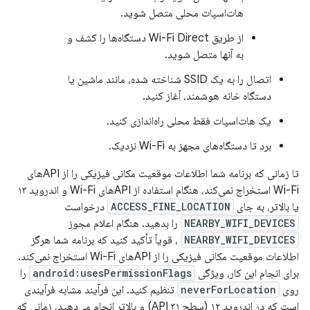
هات‌اسپات محلی متصل شوید.
از طریق Wi-Fi Direct دستگاه‌ها را کشف و
به آنها متصل شوید.
اتصال را به یک SSID شناخته شده، مانند ماشین یا
دستگاه خانه هوشمند، آغاز کنید.
یک هات‌اسپات فقط محلی راه‌اندازی کنید.
برد تا دستگاه‌های مجهز به Wi-Fi نزدیک.
تا زمانی که برنامه شما اطلاعات موقعیت مکانی فیزیکی را از APIهای
Wi-Fi استخراج نمی‌کند، هنگام استفاده از APIهای Wi-Fi و اندروید ۱۳
یا بالاتر، به جای
ACCESS_FINE_LOCATION
درخواست
NEARBY_WIFI_DEVICES
را بدهید. هنگام اعلام مجوز
NEARBY_WIFI_DEVICES
، قویاً تأکید کنید که برنامه شما هرگز
اطلاعات موقعیت مکانی فیزیکی را از APIهای Wi-Fi استخراج نمی‌کند.
برای انجام این کار، ویژگی
android:usesPermissionFlags
را
روی
neverForLocation
تنظیم کنید. این فرآیند مشابه فرآیندی
است که در اندروید ۱۲ (سطح API ۳۱) و بالاتر انجام می‌دهید، زمانی که