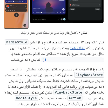
شکل ۲:
کنترل‌های رسانه‌ای در دستگاه‌های تلفن و تبلت
قبل از اندروید ۱۳، سیستم حداکثر پنج اقدام را از اعلان
MediaStyle
به ترتیبی که
اضافه شده
بودند، نمایش می‌داد. در حالت فشرده - برای
مثال، در تنظیمات سریعِ باز شده - حداکثر سه اقدام مشخص شده با
setShowActionsInCompactView()
نمایش داده می‌شدند.
با شروع از اندروید ۱۳، سیستم حداکثر پنج دکمه عملیاتی را بر اساس
PlaybackState
همانطور که در جدول زیر توضیح داده شده است،
نمایش می‌دهد. در حالت فشرده، فقط سه جایگاه عملیاتی اول نمایش
داده می‌شوند. برای برنامه‌هایی که اندروید ۱۳ را هدف قرار نمی‌دهند یا
برنامه‌هایی که
PlaybackState
شامل نمی‌شوند، سیستم کنترل‌ها را
بر اساس لیست
Action
اضافه شده به اعلان
MediaStyle
همانطور که در پاراگراف قبلی توضیح داده شد، نمایش می‌دهد.