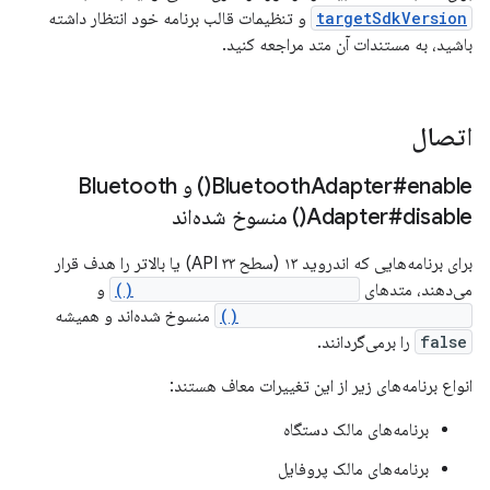
targetSdkVersion
و تنظیمات قالب برنامه خود انتظار داشته
باشید، به مستندات آن متد مراجعه کنید.
اتصال
enable(
Adapter#
Bluetooth
) و Bluetooth
disable(
Adapter#
) منسوخ شده‌اند
برای برنامه‌هایی که اندروید ۱۳ (سطح API ۳۳) یا بالاتر را هدف قرار
می‌دهند، متدهای
BluetoothAdapter#enable()
و
BluetoothAdapter#disable()
منسوخ شده‌اند و همیشه
false
را برمی‌گردانند.
انواع برنامه‌های زیر از این تغییرات معاف هستند:
برنامه‌های مالک دستگاه
برنامه‌های مالک پروفایل