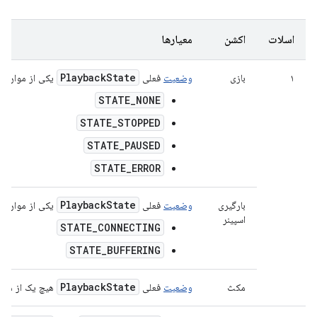
اسلات
اکشن
معیارها
Playback
State
۱
بازی
وضعیت
فعلی
یکی از موارد ز
STATE_NONE
STATE_STOPPED
STATE_PAUSED
STATE_ERROR
Playback
State
بارگیری
وضعیت
فعلی
یکی از موارد ز
اسپینر
STATE_CONNECTING
STATE_BUFFERING
Playback
State
مکث
وضعیت
فعلی
هیچ یک از موا