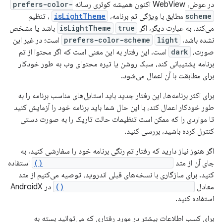
در عوض، WebView اکنون همیشه کوئری رسانه
prefers-color-
scheme
مطابق با ویژگی تم برنامه،
isLightTheme
، تنظیم
می‌کند. به عبارت دیگر، اگر
true
isLightTheme
باشد یا مشخص
نشده باشد،
light
prefers-color-scheme
است؛ در غیر این
صورت،
dark
است. این رفتار به این معنی است که اگر محتوا از تم
برنامه پشتیبانی کند، سبک روشن یا تیره محتوای وب به طور خودکار
برای مطابقت با آن اعمال می‌شود.
برای اکثر برنامه‌ها، این رفتار جدید باید استایل‌های مناسب برنامه را به
طور خودکار اعمال کند، با این حال شما باید برنامه خود را آزمایش کنید
تا مواردی را که ممکن است تنظیمات حالت تاریک را به صورت دستی
کنترل کرده باشید، بررسی کنید.
اگر هنوز نیاز دارید که رفتار تم رنگی برنامه خود را سفارشی کنید، به
جای آن از متد
setAlgorithmicDarkeningAllowed()
استفاده
کنید. برای سازگاری با نسخه‌های قبلی اندروید، توصیه می‌کنیم از متد
معادل
setAlgorithmicDarkeningAllowed()
در AndroidX
استفاده کنید.
برای کسب اطلاعات بیشتر در مورد رفتاری که می‌توانید بسته به