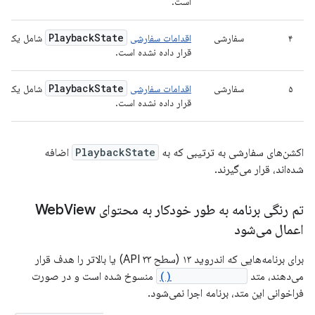
است.
Playback
State
۴
سفارشی
اقدامات سفارشی
شامل یک اقد
قرار داده نشده است.
Playback
State
۵
سفارشی
اقدامات سفارشی
شامل یک اقد
قرار داده نشده است.
اکشن‌های سفارشی به ترتیبی که به
PlaybackState
اضافه
شده‌اند، قرار می‌گیرند.
تم رنگی برنامه به طور خودکار به محتوای Web
View
اعمال می‌شود
برای برنامه‌هایی که اندروید ۱۳ (سطح API ۳۳) یا بالاتر را هدف قرار
می‌دهند، متد
setForceDark()
منسوخ شده است و در صورت
فراخوانی این متد، برنامه اجرا نمی‌شود.