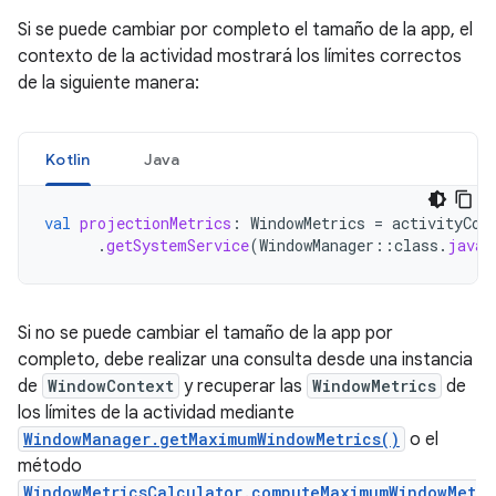
Si se puede cambiar por completo el tamaño de la app, el
contexto de la actividad mostrará los límites correctos
de la siguiente manera:
Kotlin
Java
val
projectionMetrics
:
WindowMetrics
=
activityCon
.
getSystemService
(
WindowManager
::
class
.
java
)
Si no se puede cambiar el tamaño de la app por
completo, debe realizar una consulta desde una instancia
de
WindowContext
y recuperar las
WindowMetrics
de
los límites de la actividad mediante
WindowManager.getMaximumWindowMetrics()
o el
método
WindowMetricsCalculator.computeMaximumWindowMet