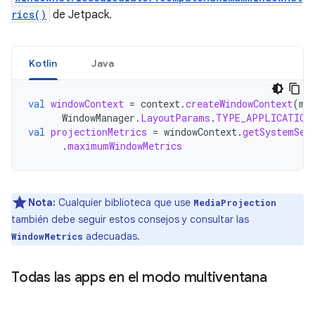
rics()
de Jetpack.
Kotlin
Java
val
windowContext
=
context
.
createWindowContext
(
mC
WindowManager
.
LayoutParams
.
TYPE_APPLICATION
val
projectionMetrics
=
windowContext
.
getSystemSer
.
maximumWindowMetrics
Nota:
Cualquier biblioteca que use
MediaProjection
también debe seguir estos consejos y consultar las
adecuadas.
WindowMetrics
Todas las apps en el modo multiventana