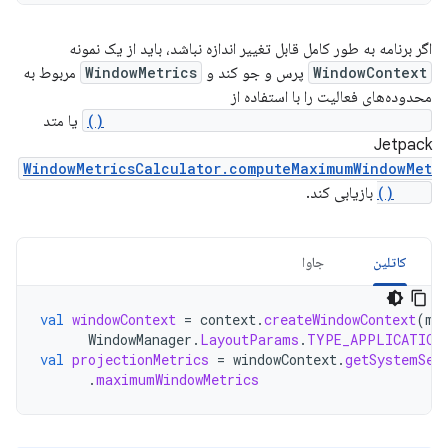
اگر برنامه به طور کامل قابل تغییر اندازه نباشد، باید از یک نمونه
WindowContext
پرس و جو کند و
WindowMetrics
مربوط به
محدوده‌های فعالیت را با استفاده از
WindowManager.getMaximumWindowMetrics()
یا متد
Jetpack
WindowMetricsCalculator.computeMaximumWindowMet
rics()
بازیابی کند.
کاتلین
جاوا
val
windowContext
=
context
.
createWindowContext
(
mC
WindowManager
.
LayoutParams
.
TYPE_APPLICATION
val
projectionMetrics
=
windowContext
.
getSystemSer
.
maximumWindowMetrics