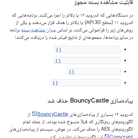
قابلیت مشاهده بسته مجوز
در دستگاه‌هایی که اندروید ۱۲ یا بالاتر را اجرا می‌کنند، برنامه‌هایی که
اندروید ۱۱ (سطح API 30) یا بالاتر را هدف قرار می‌دهند و یکی از
روش‌های زیر را فراخوانی می‌کنند، بر اساس
میزان مشاهده بسته
برنامه
در سایر برنامه‌ها، مجموعه‌ای از نتایج فیلتر شده را دریافت می‌کنند:
getAllPermissionGroups()
getPermissionGroupInfo()
getPermissionInfo()
queryPermissionsByGroup()
پیاده‌سازی Bouncy
Castle حذف شد
اندروید ۱۲ بسیاری از پیاده‌سازی‌های
BouncyCastle
از
الگوریتم‌های رمزنگاری که قبلاً منسوخ شده بودند، از جمله تمام
الگوریتم‌های AES را حذف می‌کند. در عوض، سیستم از پیاده‌سازی‌های
Conscrypt
این الگوریتم‌ها استفاده می‌کند.