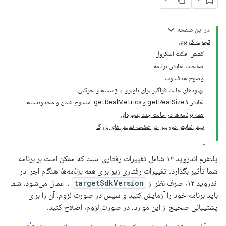
در این صفحه
تجربه کاربری
کشش افکت اسکرول
صفحات نمایش برنامه
وضوح هدف وب
بهبودهای حالت فراگیر برای ناوبری با ژست‌های حرکتی
نمایش#getRealSize و getRealMetrics: منسوخ شدن و محدودیت‌ها
همه برنامه‌ها در حالت چند پنجره‌ای
پیش‌نمایش دوربین در صفحه نمایش‌های بزرگ
پلتفرم اندروید ۱۲ شامل تغییرات رفتاری است که ممکن است بر برنامه
شما تأثیر بگذارد. تغییرات رفتاری زیر برای
همه برنامه‌ها
هنگام اجرا در
اندروید ۱۲، صرف نظر از
targetSdkVersion
، اعمال می‌شود. شما
باید برنامه خود را آزمایش کنید و سپس در صورت لزوم، آن را برای
پشتیبانی صحیح از این موارد، در صورت لزوم، اصلاح کنید.