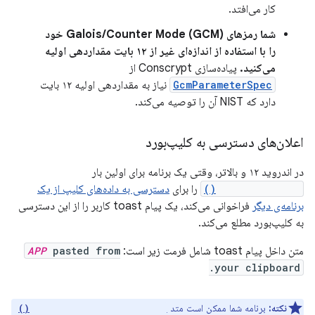
کار می‌افتد.
شما رمزهای Galois/Counter Mode (GCM) خود
را با استفاده از اندازه‌ای غیر از ۱۲ بایت مقداردهی اولیه
می‌کنید.
پیاده‌سازی Conscrypt از
GcmParameterSpec
نیاز به مقداردهی اولیه ۱۲ بایت
دارد که NIST آن را توصیه می‌کند.
اعلان‌های دسترسی به کلیپ‌بورد
در اندروید ۱۲ و بالاتر، وقتی یک برنامه برای اولین بار
getPrimaryClip()
را برای
دسترسی به داده‌های کلیپ از یک
برنامه‌ی دیگر
فراخوانی می‌کند، یک پیام toast کاربر را از این دسترسی
به کلیپ‌بورد مطلع می‌کند.
متن داخل پیام toast شامل فرمت زیر است:
pasted from
APP
your clipboard.
نکته:
برنامه شما ممکن است متد
getPrimaryClipDescription()