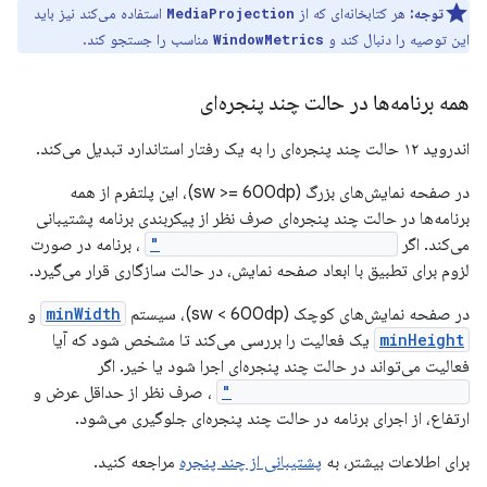
توجه:
هر کتابخانه‌ای که از
استفاده می‌کند نیز باید
MediaProjection
این توصیه را دنبال کند و
مناسب را جستجو کند.
WindowMetrics
همه برنامه‌ها در حالت چند پنجره‌ای
اندروید ۱۲ حالت چند پنجره‌ای را به یک رفتار استاندارد تبدیل می‌کند.
در صفحه نمایش‌های بزرگ (sw >= 600dp)، این پلتفرم از همه
برنامه‌ها در حالت چند پنجره‌ای صرف نظر از پیکربندی برنامه پشتیبانی
می‌کند. اگر
resizeableActivity="false"
، برنامه در صورت
لزوم برای تطبیق با ابعاد صفحه نمایش، در حالت سازگاری قرار می‌گیرد.
در صفحه نمایش‌های کوچک (sw < 600dp)، سیستم
minWidth
و
minHeight
یک فعالیت را بررسی می‌کند تا مشخص شود که آیا
فعالیت می‌تواند در حالت چند پنجره‌ای اجرا شود یا خیر. اگر
resizeableActivity="false"
، صرف نظر از حداقل عرض و
ارتفاع، از اجرای برنامه در حالت چند پنجره‌ای جلوگیری می‌شود.
برای اطلاعات بیشتر، به
پشتیبانی از چند پنجره
مراجعه کنید.