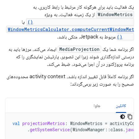
یک فعالیت باید برای هرگونه کار مرتبط با رابط کاربری، به
WindowMetrics
از یک زمینه فعالیت، به ویژه
WindowManager.getCurrentWindowMetrics()
یا
WindowMetricsCalculator.computeCurrentWindowMet
rics()
مربوط به Jetpack، متکی باشد.
اگر برنامه شما یک
MediaProjection
ایجاد می‌کند، مرزها باید به
درستی اندازه‌گذاری شوند زیرا این تصویر، پارتیشن نمایشگری را که
برنامه پروژکتور در آن اجرا می‌شود، ضبط می‌کند.
اگر برنامه کاملاً قابل تغییر اندازه باشد، activity context محدوده‌های
صحیح را به صورت زیر برمی‌گرداند:
کاتلین
جاوا
val
projectionMetrics
:
WindowMetrics
=
activityCon
.
getSystemService
(
WindowManager
::
class
.
java
)