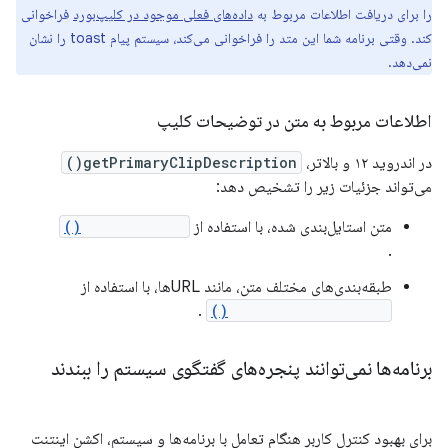
را برای دریافت اطلاعات مربوط به
داده‌های فعلی موجود در کلیپ‌بورد
فراخوانی
کند. وقتی برنامه شما این متد را فراخوانی می‌کند، سیستم پیام toast را نشان
نمی‌دهد.
اطلاعات مربوط به متن در توضیحات کلیپ
در اندروید ۱۲ و بالاتر،
getPrimaryClipDescription()
می‌تواند جزئیات زیر را تشخیص دهد:
متن استایل‌بندی شده، با استفاده از
isStyledText()
.
طبقه‌بندی‌های مختلف متن، مانند URLها، با استفاده از
.
getConfidenceScore()
برنامه‌ها نمی‌توانند پنجره‌های گفتگوی سیستم را ببندند
برای بهبود کنترل کاربر هنگام تعامل با برنامه‌ها و سیستم، اکشن اینتنت