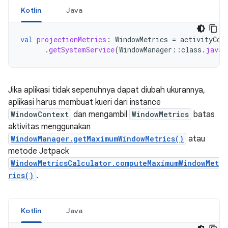
Kotlin
Java
val
projectionMetrics
:
WindowMetrics
=
activityCon
.
getSystemService
(
WindowManager
::
class
.
java
)
Jika aplikasi tidak sepenuhnya dapat diubah ukurannya,
aplikasi harus membuat kueri dari instance
WindowContext
dan mengambil
WindowMetrics
batas
aktivitas menggunakan
WindowManager.getMaximumWindowMetrics()
atau
metode Jetpack
WindowMetricsCalculator.computeMaximumWindowMet
rics()
.
Kotlin
Java