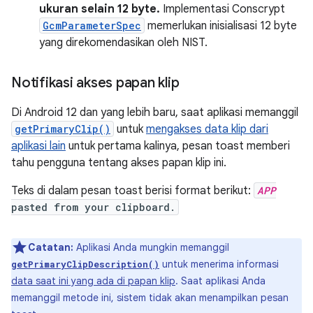
ukuran selain 12 byte.
Implementasi Conscrypt
GcmParameterSpec
memerlukan inisialisasi 12 byte
yang direkomendasikan oleh NIST.
Notifikasi akses papan klip
Di Android 12 dan yang lebih baru, saat aplikasi memanggil
getPrimaryClip()
untuk
mengakses data klip dari
aplikasi lain
untuk pertama kalinya, pesan toast memberi
tahu pengguna tentang akses papan klip ini.
Teks di dalam pesan toast berisi format berikut:
APP
pasted from your clipboard.
Catatan:
Aplikasi Anda mungkin memanggil
untuk menerima informasi
getPrimaryClipDescription()
data saat ini yang ada di papan klip
. Saat aplikasi Anda
memanggil metode ini, sistem tidak akan menampilkan pesan