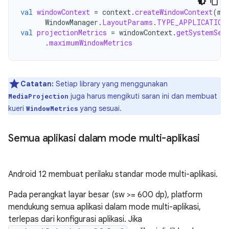
val
windowContext
=
context
.
createWindowContext
(
mC
WindowManager
.
LayoutParams
.
TYPE_APPLICATION
val
projectionMetrics
=
windowContext
.
getSystemSer
.
maximumWindowMetrics
Catatan:
Setiap library yang menggunakan
juga harus mengikuti saran ini dan membuat
MediaProjection
kueri
yang sesuai.
WindowMetrics
Semua aplikasi dalam mode multi-aplikasi
Android 12 membuat perilaku standar mode multi-aplikasi.
Pada perangkat layar besar (sw >= 600 dp), platform
mendukung semua aplikasi dalam mode multi-aplikasi,
terlepas dari konfigurasi aplikasi. Jika