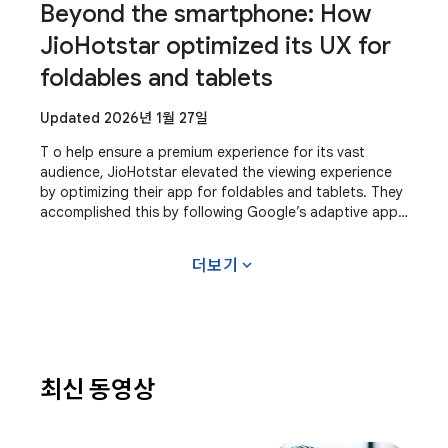
Beyond the smartphone: How
JioHotstar optimized its UX for
foldables and tablets
Updated 2026년 1월 27일
T o help ensure a premium experience for its vast
audience, JioHotstar elevated the viewing experience
by optimizing their app for foldables and tablets. They
accomplished this by following Google’s adaptive app
guidance and utilizing resources like
expand_more
더보기
최신 동영상