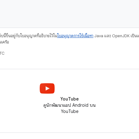
Jetpack DataStore, privacy
changes, Android GPU Inspector,
and
บนี้ขึ้นอยู่กับใบอนุญาตที่อธิบายไว้ใน
ใบอนุญาตการใช้เนื้อหา
Java และ OpenJDK เป็นเคร
นเครือ
UTC
YouTube
ดูนักพัฒนาแอป Android บน
YouTube