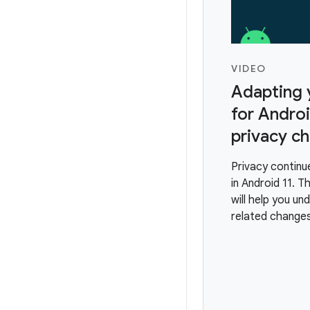
VIDEO
Adapting 
for Androi
privacy c
Privacy continue
in Android 11. T
will help you un
related change
make your app c
includes change
including one-t
storage, package