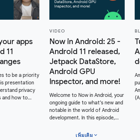
VIDEO
B
your apps
Now in Android: 25 -
T
d 11
Android 11 released,
A
hanges
Jetpack DataStore,
d
Android GPU
s to be a priority
An
Inspector, and more!
his presentation
pu
derstand privacy
An
Welcome to Now in Android, your
s and how to
(A
ongoing guide to what’s new and
ompatible. This
th
notable in the world of Android
s to permissions
We
development. In this episode,
ime permission,
on
Chet Haase covers an update on
 visibility,
ce
the release of Android 11,
expand_more
เพิ่มเติม
co