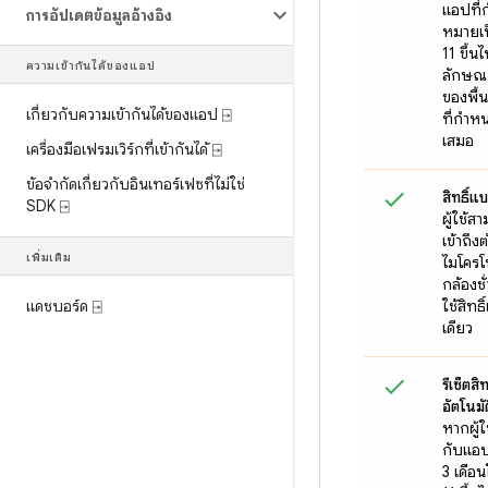
แอปที่
การอัปเดตข้อมูลอ้างอิง
หมายเ
11 ขึ้น
ความเข้ากันได้ของแอป
ลักษณ
ของพื้น
เกี่ยวกับความเข้ากันได้ของแอป ⍈
ที่กำห
เสมอ
เครื่องมือเฟรมเวิร์กที่เข้ากันได้ ⍈
ข้อจำกัดเกี่ยวกับอินเทอร์เฟซที่ไม่ใช่
สิทธิ์แบ
SDK ⍈
ผู้ใช้สา
เข้าถึง
เพิ่มเติม
ไมโคร
กล้องชั
แดชบอร์ด ⍈
ใช้สิทธ
เดียว
รีเซ็ตสิ
อัตโนมัต
หากผู้ใ
กับแอป
3 เดือ