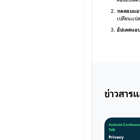
ต้องอัปเดตวิ
ทดสอบแอป
เปลี่ยนแป
อัปเดตแอป
ข่าวสารแ