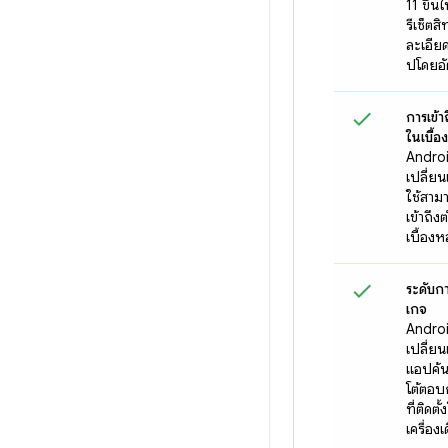
11 ขึ้
รีเซ็ตสิ
ละเอีย
ปโดยอั
การเข้า
ในเบื้อ
Androi
เปลี่ยนแ
ใช้สามา
เข้าถึ
เบื้อง
ระดับกา
เกจ
Androi
เปลี่ยน
แอปค้
โต้ตอบ
ที่ติดต
เครื่อง