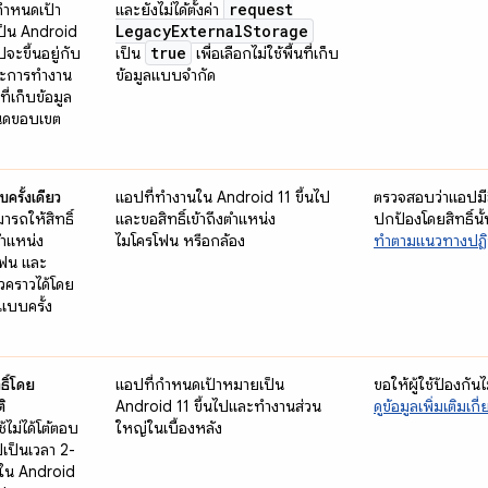
request
กำหนดเป้า
และยังไม่ได้ตั้งค่า
Legacy
External
Storage
ป็น Android
true
ไปจะขึ้นอยู่กับ
เป็น
เพื่อเลือกไม่ใช้พื้นที่เก็บ
ะการทํางาน
ข้อมูลแบบจำกัด
ที่เก็บข้อมูล
นดขอบเขต
บครั้งเดียว
แอปที่ทำงานใน Android 11 ขึ้นไป
ตรวจสอบว่าแอปมีสิ
มารถให้สิทธิ์
และขอสิทธิ์เข้าถึงตำแหน่ง
ปกป้องโดยสิทธิ์นั้
ตำแหน่ง
ไมโครโฟน หรือกล้อง
ทําตามแนวทางปฏิบ
โฟน และ
่วคราวได้โดย
ิ์แบบครั้ง
ทธิ์โดย
แอปที่กําหนดเป้าหมายเป็น
ขอให้ผู้ใช้ป้องกัน
ิ
Android 11 ขึ้นไปและทํางานส่วน
ดูข้อมูลเพิ่มเติมเกี่
ช้ไม่ได้โต้ตอบ
ใหญ่ในเบื้องหลัง
เป็นเวลา 2-
นใน Android