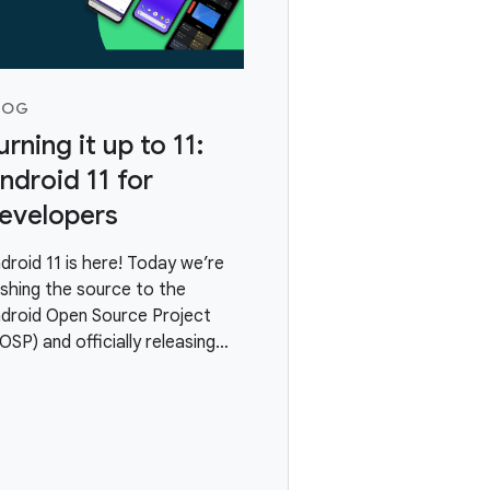
LOG
urning it up to 11:
ndroid 11 for
evelopers
droid 11 is here! Today we’re
shing the source to the
droid Open Source Project
OSP) and officially releasing
e newest version of Android.
 built Android 11 with a focus
 three themes: a People -
ntric approach to
mmunication,