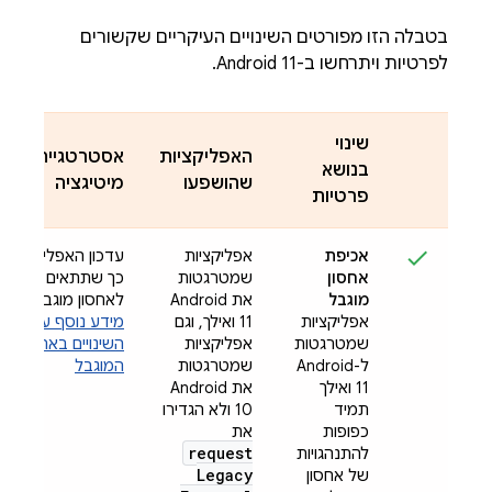
בטבלה הזו מפורטים השינויים העיקריים שקשורים
לפרטיות ויתרחשו ב-Android 11.
שינוי
האפליקציות
אסטרטגיית
בנושא
שהושפעו
מיטיגציה
פרטיות
אכיפת
אפליקציות
עדכון האפליקציה
אחסון
שמטרגטות
כך שתתאים
מוגבל
את Android
לאחסון מוגבל
אפליקציות
11 ואילך, וגם
מידע נוסף על
שמטרגטות
אפליקציות
השינויים באחסון
ל-Android
שמטרגטות
המוגבל
11 ואילך
את Android
תמיד
10 ולא הגדירו
כפופות
את
request
להתנהגויות
Legacy
של אחסון