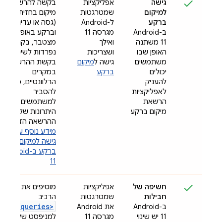
גישה
אפליקציות
בקשה להרשאות
למיקום
שמטרגטות
מיקום בחזית
ברקע
ל-Android
(גסה או עדינה)
ב-Android
מגרסה 11
וברקע באופן
11 משתנה
ואילך
מצטבר, בקריאות
האופן שבו
ושצריכות
נפרדות לשיטת
משתמשים
גישה ל
מיקום
בקשת ההרשאה.
יכולים
ברקע
במקרים
להעניק
הרלוונטיים, כדאי
לאפליקציות
להסביר
הרשאת
למשתמשים מה
מיקום ברקע
היתרונות של מתן
ההרשאה הזו.
מידע נוסף על
גישה למיקום
ברקע ב-Android
11
חשיפה של
אפליקציות
מוסיפים את
חבילות
שמטרגטות
הרכיב
<queries>
ב-Android
את Android
11 יש שינוי
מגרסה 11
למניפסט של