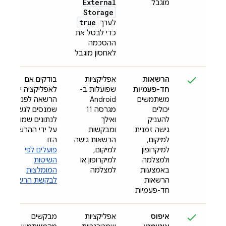
External
מוגבל
Storage
true
לערך
כדי לבטל את
ההסכמה
לאחסון מוגבל
הרשאות
אפליקציות
בודקים אם
חד-פעמיות
שפועלות ב-
לאפליקציה יש
משתמשים
Android
הרשאה לפני
יכולים
מגרסה 11
שמנסים לגשת
להעניק
ואילך
לנתונים שמוגנים
גישה זמנית
ומבקשות
על ידי ההרשאה
למיקום,
הרשאות גישה
הזו
למיקרופון
למיקום,
פועלים לפי
ולמצלמה
למיקרופון או
השיטות
באמצעות
למצלמה
המומלצות
הרשאות
לבקשת הרשאות
חד-פעמיות
איפוס
אפליקציות
מבקשים