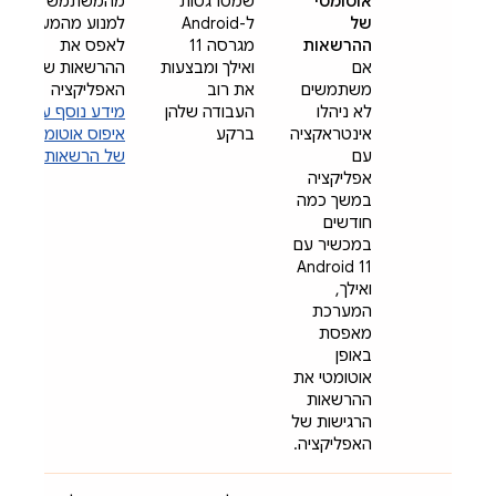
אוטומטי
שמטרגטות
מהמשתמש
של
ל-Android
למנוע מהמערכת
ההרשאות
מגרסה 11
לאפס את
אם
ואילך ומבצעות
ההרשאות של
משתמשים
את רוב
האפליקציה
לא ניהלו
העבודה שלהן
מידע נוסף על
אינטראקציה
ברקע
איפוס אוטומטי
עם
של הרשאות
אפליקציה
במשך כמה
חודשים
במכשיר עם
Android 11
ואילך,
המערכת
מאפסת
באופן
אוטומטי את
ההרשאות
הרגישות של
האפליקציה.