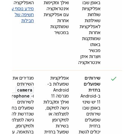
באופן שבו
ואילך ומקיימות
האפליקציה
אפליקציות
אינטראקציה
מידע נוסף על
שולחות
עם אפליקציות
חשיפה של
שאילתות
אחרות
חבילות
לאפליקציות
שמותקנות
אחרות
במכשיר
שמותקנות
באותו
מכשיר
ויוצרות איתן
אינטראקציה
שירותים
אפליקציות
מגדירים את סוגי
שפועלים
שפועלות ב-
השירותים
camera
בחזית
Android
microphone
ב-Android
מגרסה 11
ו-
11 יש שינוי
ואילך ומקבלות
לשירותים
באופן שבו
גישה למיקום,
שפועלים בחזית,
שירותים
למצלמה או
שנדרשת להם
שפועלים
למיקרופון
גישה למצלמה
בחזית
בשירות
ולמיקרופון,
יכולים לגשת
שפועל בחזית
בהתאמה. עם