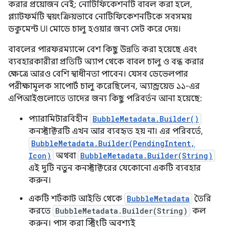
করার প্রয়োজন নেই; নোটিফিকেশনটি বাবল করা হলে,
প্ল্যাটফর্মটি স্বয়ংক্রিয়ভাবে নোটিফিকেশনটিকে সবসময়
ডকুমেন্ট UI মোডে চালু হওয়ার জন্য সেট করে দেয়।
বাবলের পারফরম্যান্সে বেশ কিছু উন্নতি করা হয়েছে এবং
ব্যবহারকারীরা প্রতিটি অ্যাপ থেকে বাবল চালু ও বন্ধ করার
ক্ষেত্রে আরও বেশি স্বাধীনতা পাবেন। যেসব ডেভেলপার
পরীক্ষামূলক সাপোর্ট চালু করেছিলেন, অ্যান্ড্রয়েড ১১-এর
এপিআইগুলোতে তাদের জন্য কিছু পরিবর্তন আনা হয়েছে:
প্যারামিটারবিহীন
BubbleMetadata.Builder()
কনস্ট্রাক্টরটি এখন আর ব্যবহৃত হয় না। এর পরিবর্তে,
BubbleMetadata.Builder(PendingIntent,
Icon)
অথবা
BubbleMetadata.Builder(String)
এই দুটি নতুন কনস্ট্রাক্টরের যেকোনো একটি ব্যবহার
করুন।
একটি শর্টকাট আইডি থেকে
BubbleMetadata
তৈরি
করতে
BubbleMetadata.Builder(String)
কল
করুন। পাস করা স্ট্রিংটি অবশ্যই