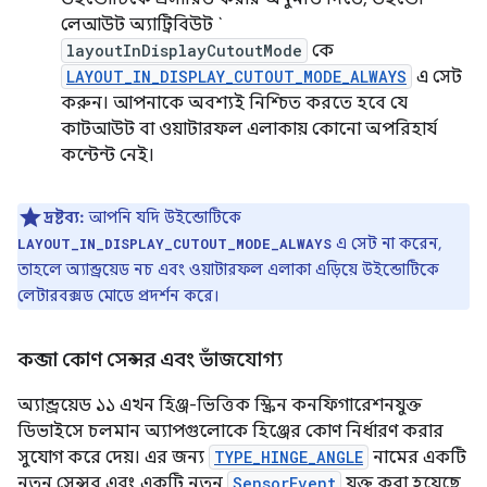
লেআউট অ্যাট্রিবিউট `
layoutInDisplayCutoutMode
কে
LAYOUT_IN_DISPLAY_CUTOUT_MODE_ALWAYS
এ সেট
করুন। আপনাকে অবশ্যই নিশ্চিত করতে হবে যে
কাটআউট বা ওয়াটারফল এলাকায় কোনো অপরিহার্য
কন্টেন্ট নেই।
দ্রষ্টব্য:
আপনি যদি উইন্ডোটিকে
এ সেট না করেন,
LAYOUT_IN_DISPLAY_CUTOUT_MODE_ALWAYS
তাহলে অ্যান্ড্রয়েড নচ এবং ওয়াটারফল এলাকা এড়িয়ে উইন্ডোটিকে
লেটারবক্সড মোডে প্রদর্শন করে।
কব্জা কোণ সেন্সর এবং ভাঁজযোগ্য
অ্যান্ড্রয়েড ১১ এখন হিঞ্জ-ভিত্তিক স্ক্রিন কনফিগারেশনযুক্ত
ডিভাইসে চলমান অ্যাপগুলোকে হিঞ্জের কোণ নির্ধারণ করার
সুযোগ করে দেয়। এর জন্য
TYPE_HINGE_ANGLE
নামের একটি
নতুন সেন্সর এবং একটি নতুন
SensorEvent
যুক্ত করা হয়েছে,