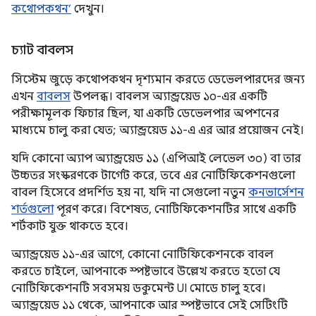
কথোপকথন’
দেখুন।
চ্যাট বাবলস
সিস্টেম জুড়ে কথোপকথন দৃশ্যমান করতে ডেভেলপারদের জন্য
এখন
বাবলস
উপলব্ধ। বাবলস অ্যান্ড্রয়েড ১০-এর একটি
পরীক্ষামূলক ফিচার ছিল, যা একটি ডেভেলপার অপশনের
মাধ্যমে চালু করা যেত; অ্যান্ড্রয়েড ১১-এ এর আর প্রয়োজন নেই।
যদি কোনো অ্যাপ অ্যান্ড্রয়েড ১১ (এপিআই লেভেল ৩০) বা তার
উচ্চতর সংস্করণকে টার্গেট করে, তবে এর নোটিফিকেশনগুলো
বাবল হিসেবে প্রদর্শিত হয় না, যদি না সেগুলো নতুন
কনভার্সেশন
শর্তগুলো
পূরণ করে। বিশেষত, নোটিফিকেশনটির সাথে একটি
শর্টকাট যুক্ত থাকতে হবে।
অ্যান্ড্রয়েড ১১-এর আগে, কোনো নোটিফিকেশনকে বাবল
করতে চাইলে, আপনাকে স্পষ্টভাবে উল্লেখ করতে হতো যে
নোটিফিকেশনটি সবসময় ডকুমেন্ট UI মোডে চালু হবে।
অ্যান্ড্রয়েড ১১ থেকে, আপনাকে আর স্পষ্টভাবে সেই সেটিংটি