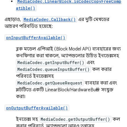
MediaCodec.LinearBlock.isCodecCopyFreeComp
atible()
এছাড়াও,
MediaCodec.Callback()
এর দুটি মেথডের
আচরণ পরিবর্তিত হয়েছে:
onInputBufferAvailable()
ব্লক মডেল এপিআই (Block Model API) ব্যবহারের জন্য
কনফিগার করা থাকলে, অ্যাপগুলোর উচিত ইনডেক্সসহ
MediaCodec.getInputBuffer()
এবং
MediaCodec.queueInputBuffer()
কল করার
পরিবর্তে ইনডেক্সসহ
MediaCodec.getQueueRequest
ব্যবহার করা এবং
স্লটটিতে একটি LinearBlock/HardwareBuffer সংযুক্ত
করা।
onOutputBufferAvailable()
ইনডেক্স সহ
MediaCodec.getOutputBuffer()
কল
করার পরিবর্তে, অ্যাপগুলো আরও তথ্যসহ