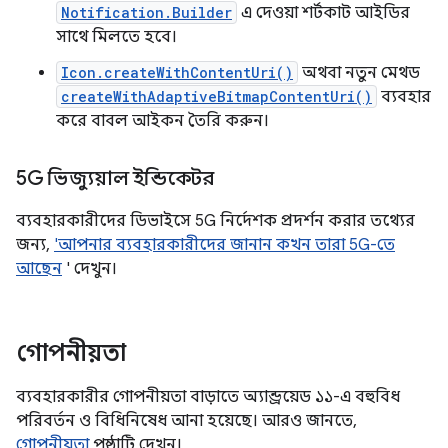
Notification.Builder
এ দেওয়া শর্টকাট আইডির
সাথে মিলতে হবে।
Icon.createWithContentUri()
অথবা নতুন মেথড
createWithAdaptiveBitmapContentUri()
ব্যবহার
করে বাবল আইকন তৈরি করুন।
5G ভিজ্যুয়াল ইন্ডিকেটর
ব্যবহারকারীদের ডিভাইসে 5G নির্দেশক প্রদর্শন করার তথ্যের
জন্য,
'আপনার ব্যবহারকারীদের জানান কখন তারা 5G-তে
আছেন
' দেখুন।
গোপনীয়তা
ব্যবহারকারীর গোপনীয়তা বাড়াতে অ্যান্ড্রয়েড ১১-এ বহুবিধ
পরিবর্তন ও বিধিনিষেধ আনা হয়েছে। আরও জানতে,
গোপনীয়তা
পৃষ্ঠাটি দেখুন।