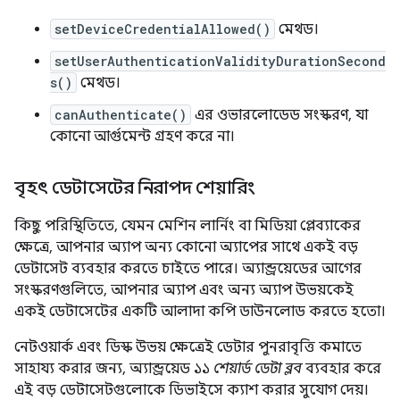
setDeviceCredentialAllowed()
মেথড।
setUserAuthenticationValidityDurationSecond
s()
মেথড।
canAuthenticate()
এর ওভারলোডেড সংস্করণ, যা
কোনো আর্গুমেন্ট গ্রহণ করে না।
বৃহৎ ডেটাসেটের নিরাপদ শেয়ারিং
কিছু পরিস্থিতিতে, যেমন মেশিন লার্নিং বা মিডিয়া প্লেব্যাকের
ক্ষেত্রে, আপনার অ্যাপ অন্য কোনো অ্যাপের সাথে একই বড়
ডেটাসেট ব্যবহার করতে চাইতে পারে। অ্যান্ড্রয়েডের আগের
সংস্করণগুলিতে, আপনার অ্যাপ এবং অন্য অ্যাপ উভয়কেই
একই ডেটাসেটের একটি আলাদা কপি ডাউনলোড করতে হতো।
নেটওয়ার্ক এবং ডিস্ক উভয় ক্ষেত্রেই ডেটার পুনরাবৃত্তি কমাতে
সাহায্য করার জন্য, অ্যান্ড্রয়েড ১১
শেয়ার্ড ডেটা ব্লব
ব্যবহার করে
এই বড় ডেটাসেটগুলোকে ডিভাইসে ক্যাশ করার সুযোগ দেয়।