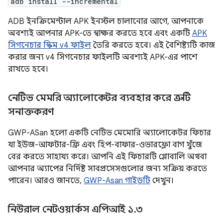
adb install --incremental
ADB ইনক্রিমেন্টাল APK ইনস্টল চালানোর আগে, আপনাকে
অবশ্যই আপনার APK-তে স্বাক্ষর করতে হবে এবং একটি
APK
সিগনেচার স্কিম v4 ফাইল
তৈরি করতে হবে। এই বৈশিষ্ট্যটি কাজ
করার জন্য v4 সিগনেচার ফাইলটি অবশ্যই APK-এর পাশে
রাখতে হবে।
নেটিভ মেমরি অ্যালোকেটর ব্যবহার করে ত্রুটি
সনাক্তকরণ
GWP-ASan হলো একটি নেটিভ মেমোরি অ্যালোকেটর ফিচার
যা ইউজ-আফটার-ফ্রি এবং হিপ-বাফার-ওভারফ্লো বাগ খুঁজে
বের করতে সাহায্য করে। আপনি এই ফিচারটি গ্লোবালি অথবা
আপনার অ্যাপের নির্দিষ্ট সাবপ্রসেসগুলোর জন্য সক্রিয় করতে
পারেন। আরও জানতে,
GWP-Asan গাইডটি
দেখুন।
নিউরাল নেটওয়ার্কস এপিআই ১
.
৩