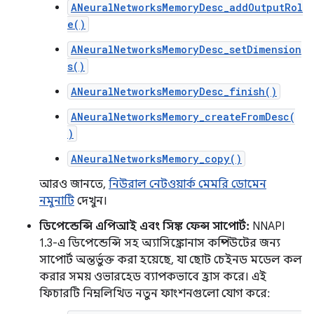
ANeuralNetworksMemoryDesc_addOutputRol
e()
ANeuralNetworksMemoryDesc_setDimension
s()
ANeuralNetworksMemoryDesc_finish()
ANeuralNetworksMemory_createFromDesc(
)
ANeuralNetworksMemory_copy()
আরও জানতে,
নিউরাল নেটওয়ার্ক মেমরি ডোমেন
নমুনাটি
দেখুন।
ডিপেন্ডেন্সি এপিআই এবং সিঙ্ক ফেন্স সাপোর্ট:
NNAPI
1.3-এ ডিপেন্ডেন্সি সহ অ্যাসিঙ্ক্রোনাস কম্পিউটের জন্য
সাপোর্ট অন্তর্ভুক্ত করা হয়েছে, যা ছোট চেইনড মডেল কল
করার সময় ওভারহেড ব্যাপকভাবে হ্রাস করে। এই
ফিচারটি নিম্নলিখিত নতুন ফাংশনগুলো যোগ করে: