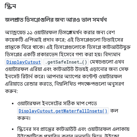
স্ক্রিন
জলপ্রপাত ডিসপ্লেগুলির জন্য আরও ভাল সমর্থন
অ্যান্ড্রয়েড ১১
ওয়াটারফল ডিসপ্লে
সমর্থন করার জন্য বেশ
কয়েকটি এপিআই প্রদান করে; এই ডিসপ্লেগুলো ডিভাইসের
প্রান্তকে ঘিরে থাকে। এই ডিসপ্লেগুলোকে ডিসপ্লে কাটআউটযুক্ত
ডিসপ্লের একটি প্রকারভেদ হিসেবে গণ্য করা হয়। বিদ্যমান
DisplayCutout
.getSafeInset…()
মেথডগুলো এখন
ওয়াটারফল এরিয়া এবং কাটআউট উভয়ই এড়ানোর জন্য সেফ
ইনসেট রিটার্ন করে। আপনার অ্যাপের কন্টেন্ট ওয়াটারফল
এরিয়াতে রেন্ডার করতে, নিম্নলিখিত পদক্ষেপগুলো অনুসরণ
করুন:
ওয়াটারফল ইনসেটের সঠিক মাপ পেতে
DisplayCutout.getWaterfallInsets()
কল
করুন।
স্ক্রিনের সব প্রান্তের কাটআউট এবং ওয়াটারফল এলাকায়
উইন্ডোটিকে প্রসারিত করার অনুমতি দিতে, উইন্ডো