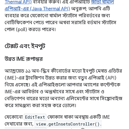
Thermal API)
ব্যবহার করুন। এই এপিআইটি
জাভা থার্মাল
এপিআই-এর (Java Thermal API)
অনুরূপ; আপনি এটি
ব্যবহার করে যেকোনো থার্মাল স্ট্যাটাস পরিবর্তনের জন্য
নোটিফিকেশন পেতে পারেন অথবা সরাসরি বর্তমান স্ট্যাটাস
পোল (poll) করতে পারেন।
টেক্সট এবং ইনপুট
উন্নত IME রূপান্তর
অ্যান্ড্রয়েড ১১ অন-স্ক্রিন কীবোর্ডের মতো ইনপুট মেথড এডিটর
(IME)-এর ট্রানজিশন উন্নত করার জন্য নতুন এপিআই (API)
নিয়ে এসেছে। এই এপিআইগুলো আপনার অ্যাপের কন্টেন্টকে
IME-এর আবির্ভাব ও অন্তর্ধানের সাথে এবং স্ট্যাটাস ও
নেভিগেশন বারের মতো অন্যান্য এলিমেন্টের সাথে সিঙ্ক্রোনাইজ
করে সামঞ্জস্য করা সহজ করে তোলে।
যেকোনো
EditText
ফোকাস থাকা অবস্থায় একটি IME
দেখানোর জন্য,
view.getInsetsController().