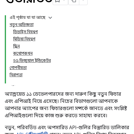
এই পৃষ্ঠায় যা যা আছে
নতুন অভিজ্ঞতা
ডিভাইস নিয়ন্ত্রণ
মিডিয়া নিয়ন্ত্রণ
স্ক্রিন
কথোপকথন
5G ভিজ্যুয়াল ইন্ডিকেটর
গোপনীয়তা
নিরাপত্তা
অ্যান্ড্রয়েড ১১ ডেভেলপারদের জন্য দারুণ কিছু নতুন ফিচার
এবং এপিআই নিয়ে এসেছে। নিচের বিভাগগুলো আপনাকে
আপনার অ্যাপের জন্য ফিচারগুলো সম্পর্কে জানতে এবং সংশ্লিষ্ট
এপিআইগুলো দিয়ে কাজ শুরু করতে সাহায্য করবে।
নতুন, পরিবর্তিত এবং অপসারিত API-গুলির বিস্তারিত তালিকার