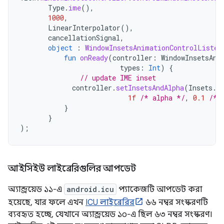
Type
.
ime
(),
1000
,
LinearInterpolator
(),
cancellationSignal
,
object
:
WindowInsetsAnimationControlListen
fun
onReady
(
controller
:
WindowInsetsAni
types
:
Int
)
{
// update IME inset
controller
.
setInsetsAndAlpha
(
Insets
.
o
1f
/* alpha */
,
0.1
/* 
}
}
);
আইসিইউ লাইব্রেরিগুলির আপডেট
অ্যান্ড্রয়েড ১১-এ
android.icu
প্যাকেজটি আপডেট করা
হয়েছে, যার ফলে এখন
ICU লাইব্রেরির
৬৬ নম্বর সংস্করণটি
ব্যবহৃত হচ্ছে, যেখানে অ্যান্ড্রয়েড ১০-এ ছিল ৬৩ নম্বর সংস্করণ।