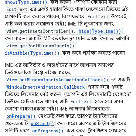
show(Type.ime())
কল করুন। (আপনি ফোকাস করা
EditText
এর একই হায়ারার্কিতে থাকা যেকোনো ভিউতে এই
মেথডটি কল করতে পারেন, বিশেষভাবে
EditText
উপরেই
এটি কল করার প্রয়োজন নেই।) IME-টি লুকানোর জন্য,
view.getInsetsController().
hide(Type.ime())
কল করুন। একটি IME বর্তমানে দৃশ্যমান আছে কিনা তা আপনি
view.getRootWindowInsets().
isVisible(Type.ime())
কল করে পরীক্ষা করতে পারেন।
IME-এর আবির্ভাব ও অন্তর্ধানের সাথে আপনার অ্যাপের
ভিউগুলোকে সিঙ্ক্রোনাইজ করতে,
View.setWindowInsetsAnimationCallback()
-এ একটি
WindowInsetsAnimation.Callback
প্রদান করে একটি
ভিউতে লিসেনার সেট করুন। (আপনি এই লিসেনারটি
যেকোনো
ভিউতে সেট করতে পারেন, এটি
EditText
হতে হবে এমন
কোনো বাধ্যবাধকতা নেই।) IME আপনার লিসেনারের
onPrepare()
মেথডটি কল করে, তারপর ট্রানজিশনের
শুরুতে এটি
onStart()
কল করে। এরপর এটি ট্রানজিশনের
প্রতিটি ধাপে
onProgress()
কল করে। ট্রানজিশন শেষ হয়ে