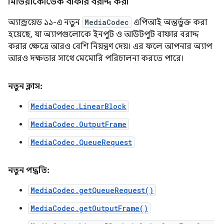
মিডিয়াকোডেক বাফার বরাদ্দ করা
অ্যান্ড্রয়েড ১১-এ নতুন
MediaCodec
এপিআই অন্তর্ভুক্ত করা
হয়েছে, যা অ্যাপগুলোকে ইনপুট ও আউটপুট বাফার বরাদ্দ
করার ক্ষেত্রে আরও বেশি নিয়ন্ত্রণ দেয়। এর ফলে আপনার অ্যাপ
আরও দক্ষতার সাথে মেমোরি পরিচালনা করতে পারে।
নতুন ক্লাস:
MediaCodec.LinearBlock
MediaCodec.OutputFrame
MediaCodec.QueueRequest
নতুন পদ্ধতি:
MediaCodec.getQueueRequest()
MediaCodec.getOutputFrame()