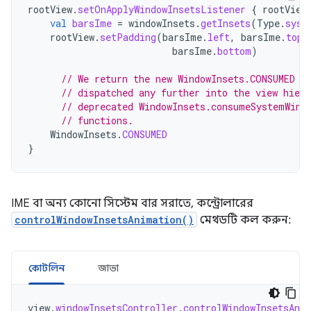
rootView
.
setOnApplyWindowInsetsListener
{
rootView
val
barsIme
=
windowInsets
.
getInsets
(
Type
.
syst
rootView
.
setPadding
(
barsIme
.
left
,
barsIme
.
top
,
barsIme
.
bottom
)
// We return the new WindowInsets.CONSUMED t
// dispatched any further into the view hier
// deprecated WindowInsets.consumeSystemWind
// functions.
WindowInsets
.
CONSUMED
}
IME বা অন্য কোনো সিস্টেম বার সরাতে, কন্ট্রোলারের
controlWindowInsetsAnimation()
মেথডটি কল করুন:
কোটলিন
জাভা
view
.
windowInsetsController
.
controlWindowInsetsAni