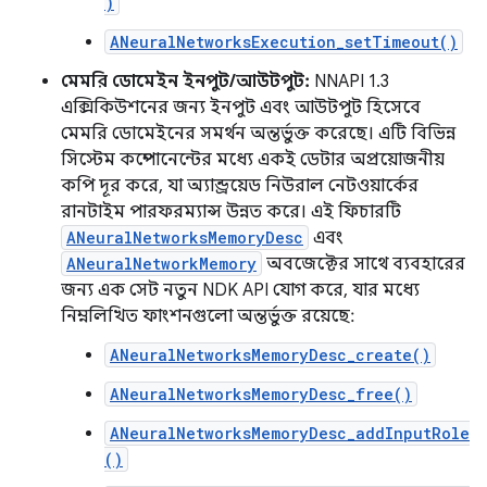
)
ANeuralNetworksExecution_setTimeout()
মেমরি ডোমেইন ইনপুট/আউটপুট:
NNAPI 1.3
এক্সিকিউশনের জন্য ইনপুট এবং আউটপুট হিসেবে
মেমরি ডোমেইনের সমর্থন অন্তর্ভুক্ত করেছে। এটি বিভিন্ন
সিস্টেম কম্পোনেন্টের মধ্যে একই ডেটার অপ্রয়োজনীয়
কপি দূর করে, যা অ্যান্ড্রয়েড নিউরাল নেটওয়ার্কের
রানটাইম পারফরম্যান্স উন্নত করে। এই ফিচারটি
ANeuralNetworksMemoryDesc
এবং
ANeuralNetworkMemory
অবজেক্টের সাথে ব্যবহারের
জন্য এক সেট নতুন NDK API যোগ করে, যার মধ্যে
নিম্নলিখিত ফাংশনগুলো অন্তর্ভুক্ত রয়েছে:
ANeuralNetworksMemoryDesc_create()
ANeuralNetworksMemoryDesc_free()
ANeuralNetworksMemoryDesc_addInputRole
()