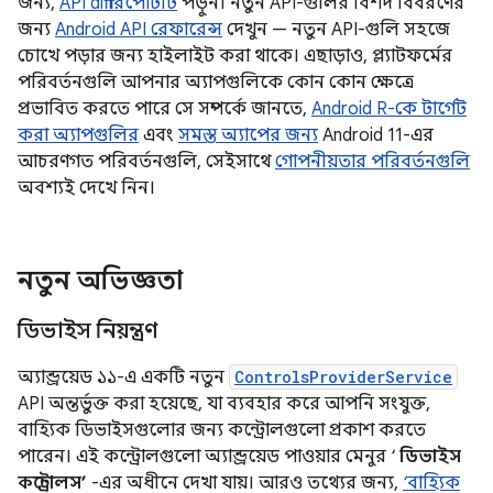
জন্য,
API diff রিপোর্টটি
পড়ুন। নতুন API-গুলির বিশদ বিবরণের
জন্য
Android API রেফারেন্স
দেখুন — নতুন API-গুলি সহজে
চোখে পড়ার জন্য হাইলাইট করা থাকে। এছাড়াও, প্ল্যাটফর্মের
পরিবর্তনগুলি আপনার অ্যাপগুলিকে কোন কোন ক্ষেত্রে
প্রভাবিত করতে পারে সে সম্পর্কে জানতে,
Android R-কে টার্গেট
করা অ্যাপগুলির
এবং
সমস্ত অ্যাপের জন্য
Android 11-এর
আচরণগত পরিবর্তনগুলি, সেইসাথে
গোপনীয়তার পরিবর্তনগুলি
অবশ্যই দেখে নিন।
নতুন অভিজ্ঞতা
ডিভাইস নিয়ন্ত্রণ
অ্যান্ড্রয়েড ১১-এ একটি নতুন
ControlsProviderService
API অন্তর্ভুক্ত করা হয়েছে, যা ব্যবহার করে আপনি সংযুক্ত,
বাহ্যিক ডিভাইসগুলোর জন্য কন্ট্রোলগুলো প্রকাশ করতে
পারেন। এই কন্ট্রোলগুলো অ্যান্ড্রয়েড পাওয়ার মেনুর ‘
ডিভাইস
কন্ট্রোলস’
-এর অধীনে দেখা যায়। আরও তথ্যের জন্য,
‘বাহ্যিক