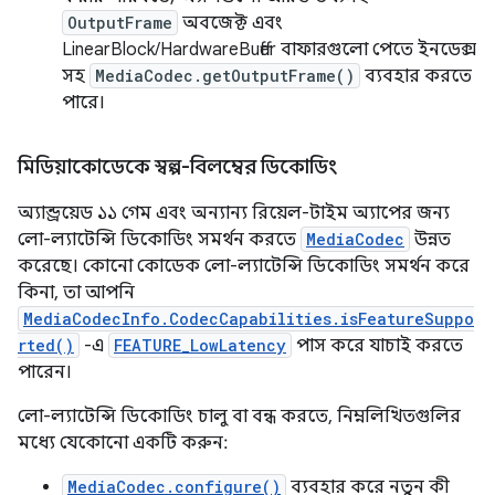
OutputFrame
অবজেক্ট এবং
LinearBlock/HardwareBuffer বাফারগুলো পেতে ইনডেক্স
সহ
MediaCodec.getOutputFrame()
ব্যবহার করতে
পারে।
মিডিয়াকোডেকে স্বল্প-বিলম্বের ডিকোডিং
অ্যান্ড্রয়েড ১১ গেম এবং অন্যান্য রিয়েল-টাইম অ্যাপের জন্য
লো-ল্যাটেন্সি ডিকোডিং সমর্থন করতে
MediaCodec
উন্নত
করেছে। কোনো কোডেক লো-ল্যাটেন্সি ডিকোডিং সমর্থন করে
কিনা, তা আপনি
MediaCodecInfo.CodecCapabilities.isFeatureSuppo
rted()
-এ
FEATURE_LowLatency
পাস করে যাচাই করতে
পারেন।
লো-ল্যাটেন্সি ডিকোডিং চালু বা বন্ধ করতে, নিম্নলিখিতগুলির
মধ্যে যেকোনো একটি করুন:
MediaCodec.configure()
ব্যবহার করে নতুন কী