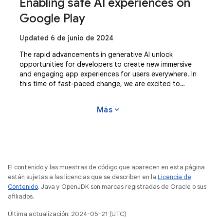
Enabling safe AI experiences on
Google Play
Updated 6 de junio de 2024
The rapid advancements in generative AI unlock
opportunities for developers to create new immersive
and engaging app experiences for users everywhere. In
this time of fast-paced change, we are excited to
continue enabling developers to create
expand_more
Más
El contenido y las muestras de código que aparecen en esta página
están sujetas a las licencias que se describen en la
Licencia de
Contenido
. Java y OpenJDK son marcas registradas de Oracle o sus
afiliados.
Última actualización: 2024-05-21 (UTC)