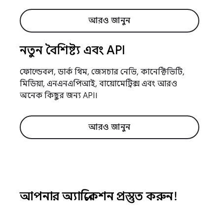
আরও জানুন
নতুন বৈশিষ্ট্য এবং API
ফোল্ডেবল, ডার্ক থিম, জেসচার নেভি, কানেক্টিভিটি,
মিডিয়া, এনএনএপিআই, বায়োমেট্রিক্স এবং আরও
অনেক কিছুর জন্য API।
আরও জানুন
আপনার অ্যাপ্লিকেশন প্রস্তুত করুন!