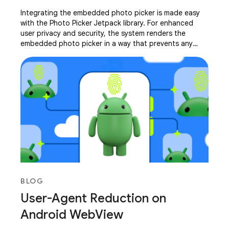
Integrating the embedded photo picker is made easy
with the Photo Picker Jetpack library. For enhanced
user privacy and security, the system renders the
embedded photo picker in a way that prevents any
drawing or overlaying. This intentional design
BLOG
User-Agent Reduction on
Android WebView