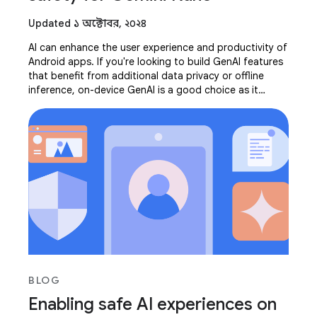
Updated ১ অক্টোবর, ২০২৪
AI can enhance the user experience and productivity of
Android apps. If you're looking to build GenAI features
that benefit from additional data privacy or offline
inference, on-device GenAI is a good choice as it
processes prompts directly on your
BLOG
Enabling safe AI experiences on