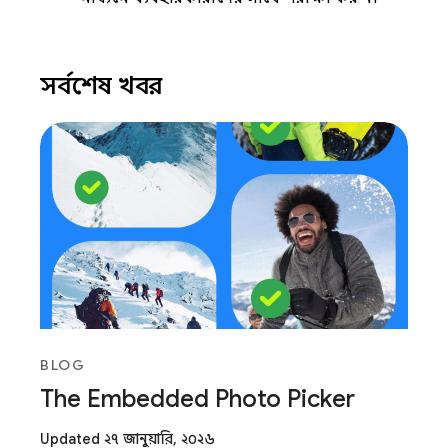
সর্বশেষ খবর
BLOG
The Embedded Photo Picker
Updated ২৭ জানুয়ারি, ২০২৬