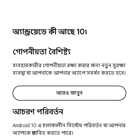
অ্যান্ড্রয়েডে কী আছে 10৷
গোপনীয়তা বৈশিষ্ট্য
ব্যবহারকারীর গোপনীয়তা রক্ষা করার জন্য নতুন সুরক্ষা
ব্যবস্থা যা আপনাকে আপনার অ্যাপে সমর্থন করতে হবে।
আরও জানুন
আচরণ পরিবর্তন
Android 10 এ চলাকালীন সিস্টেম পরিবর্তন যা আপনার
অ্যাপকে প্রভাবিত করতে পারে।