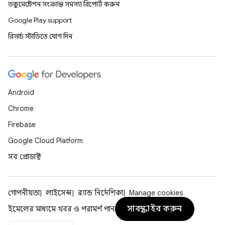
ডকুমেন্টেশন সংক্রান্ত সমস্যা রিপোর্ট করুন
Google Play support
রিসার্চ স্টাডিতে যোগ দিন
Android
Chrome
Firebase
Google Cloud Platform
সব প্রোডাক্ট
গোপনীয়তা
লাইসেন্স
ব্র্যান্ড নির্দেশিকা
Manage cookies
সাবস্ক্রাইব করুন
ইমেলের মাধ্যমে খবর ও পরামর্শ পান