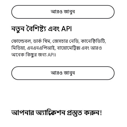
আরও জানুন
নতুন বৈশিষ্ট্য এবং API
ফোল্ডেবল, ডার্ক থিম, জেসচার নেভি, কানেক্টিভিটি,
মিডিয়া, এনএনএপিআই, বায়োমেট্রিক্স এবং আরও
অনেক কিছুর জন্য API।
আরও জানুন
আপনার অ্যাপ্লিকেশন প্রস্তুত করুন!