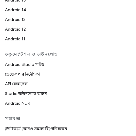
Android 15
Android 14
Android 13
Android 12
Android 11
ডকুমেন্টেশন ও ডাউনলোড
Android Studio গাইড
ডেভেলপার নির্দেশিকা
API রেফারেন্স
Studio ডাউনলোড করুন
Android NDK
সহায়তা
প্ল্যাটফর্মে কোনও সমস্যা রিপোর্ট করুন