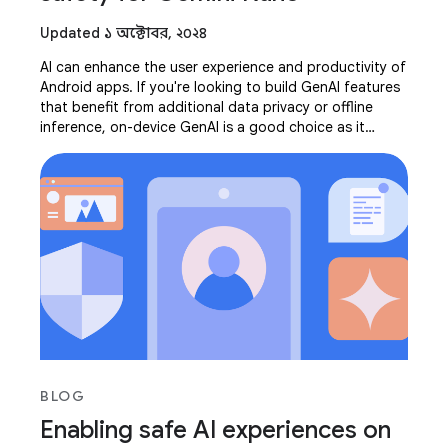
Updated ১ অক্টোবর, ২০২৪
AI can enhance the user experience and productivity of
Android apps. If you're looking to build GenAI features
that benefit from additional data privacy or offline
inference, on-device GenAI is a good choice as it
processes prompts directly on your
BLOG
Enabling safe AI experiences on