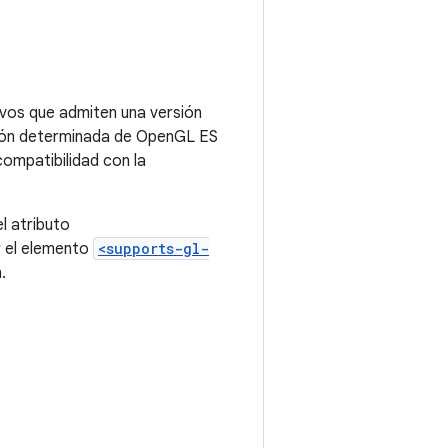
ivos que admiten una versión
rsión determinada de OpenGL ES
compatibilidad con la
l atributo
r el elemento
<supports-gl-
.