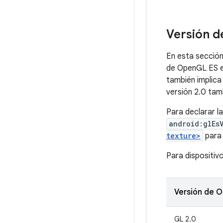
Versión 
En esta sección
de OpenGL ES en
también implica 
versión 2.0 tamb
Para declarar l
android:glEs
texture>
para 
Para dispositivo
Versión de 
GL 2.0