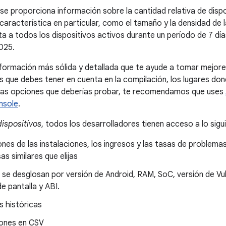
 se proporciona información sobre la cantidad relativa de disp
aracterística en particular, como el tamaño y la densidad de 
a a todos los dispositivos activos durante un período de 7 días
025.
formación más sólida y detallada que te ayude a tomar mejore
s que debes tener en cuenta en la compilación, los lugares dond
 las opciones que deberías probar, te recomendamos que uses
nsole
.
dispositivos
, todos los desarrolladores tienen acceso a lo sigu
ones de las instalaciones, los ingresos y las tasas de problema
s similares que elijas
 se desglosan por versión de Android, RAM, SoC, versión de Vu
e pantalla y ABI.
s históricas
ones en CSV