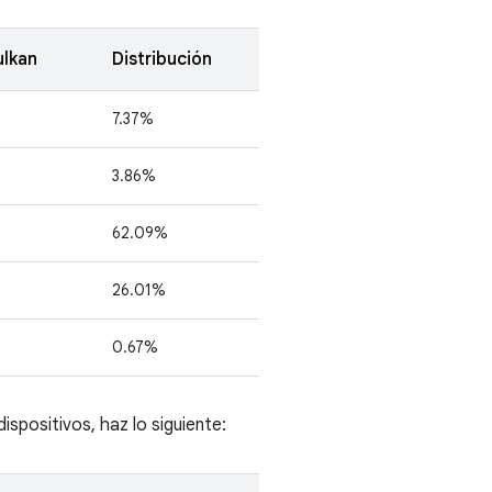
ulkan
Distribución
7.37%
3.86%
62.09%
26.01%
0.67%
ispositivos, haz lo siguiente: