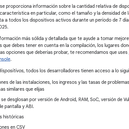
 se proporciona información sobre la cantidad relativa de disp
aracterística en particular, como el tamaño y la densidad de 
a a todos los dispositivos activos durante un período de 7 días
025.
formación más sólida y detallada que te ayude a tomar mejore
s que debes tener en cuenta en la compilación, los lugares dond
 las opciones que deberías probar, te recomendamos que uses
nsole
.
dispositivos
, todos los desarrolladores tienen acceso a lo sigu
ones de las instalaciones, los ingresos y las tasas de problema
s similares que elijas
 se desglosan por versión de Android, RAM, SoC, versión de Vu
e pantalla y ABI.
s históricas
ones en CSV