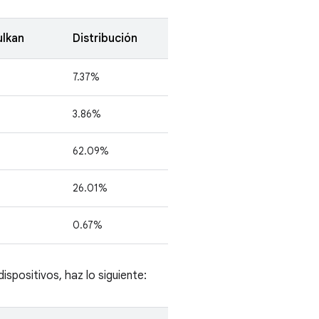
ulkan
Distribución
7.37%
3.86%
62.09%
26.01%
0.67%
ispositivos, haz lo siguiente: