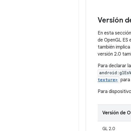
Versión 
En esta sección
de OpenGL ES en
también implica 
versión 2.0 tamb
Para declarar l
android:glEs
texture>
para 
Para dispositivo
Versión de 
GL 2.0