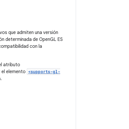
ivos que admiten una versión
rsión determinada de OpenGL ES
compatibilidad con la
l atributo
r el elemento
<supports-gl-
.